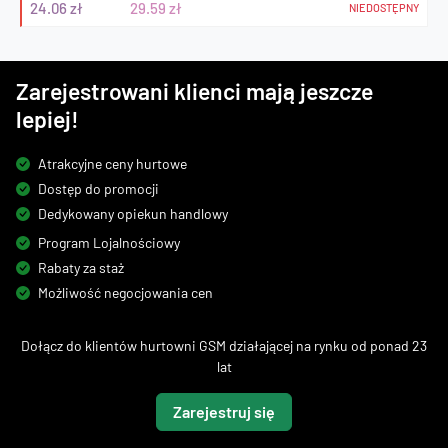
24.06 zł
29.59 zł
NIEDOSTĘPNY
Zarejestrowani klienci mają jeszcze
lepiej!
Atrakcyjne ceny hurtowe
Dostęp do promocji
Dedykowany opiekun handlowy
Program Lojalnościowy
Rabaty za staż
Możliwość negocjowania cen
Dołącz do klientów hurtowni GSM działającej na rynku od ponad 23
lat
Zarejestruj się