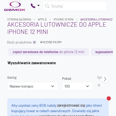
Szukaj
STRONA GŁÓWNA
APPLE
IPHONE 12 MINI
AKCESORIA LUTOWNICZE
AKCESORIA LUTOWNICZE DO APPLE
IPHONE 12 MINI
Twój koszyk jest pusty
(ilość produktów:
3
)
Dodaj produkty, aby kontynuować.
WYCZYŚĆ FILTRY
części serwisowe do telefonów
do iphone 12 mini
wyposażenie 
0 zł
Wyszukiwanie zaawansowane
0 zł
Sortuj
Tylko dostęp
Pokaż
Zamk
Aby uzyskać ceny B2B należy
zarejestrować się
jako klient
kupujący towar w celach zawodowych. Dowiedz się jakie