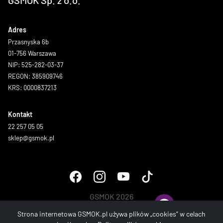
GSMOK Sp. z o.o.
Adres
Przasnyska 6b
01-756 Warszawa
NIP: 525-282-03-37
REGON: 385909746
KRS: 0000837213
Kontakt
22 257 05 05
sklep@gsmok.pl
GSMOK 2026
Wszystkie prawa zastrzeżone.
Strona internetowa GSMOK.pl używa plików „cookies” w celach