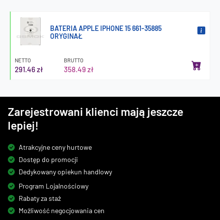
BATERIA APPLE IPHONE 15 661-35885
ORYGINAŁ
NETTO
BRUTTO
291.46 zł
358.49 zł
Zarejestrowani klienci mają jeszcze
lepiej!
Atrakcyjne ceny hurtowe
Dostęp do promocji
Dedykowany opiekun handlowy
Program Lojalnościowy
Rabaty za staż
Możliwość negocjowania cen