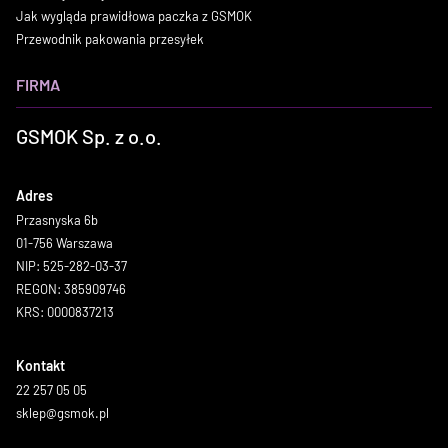
Jak wygląda prawidłowa paczka z GSMOK
Przewodnik pakowania przesyłek
FIRMA
GSMOK Sp. z o.o.
Adres
Przasnyska 6b
01-756 Warszawa
NIP: 525-282-03-37
REGON: 385909746
KRS: 0000837213
Kontakt
22 257 05 05
sklep@gsmok.pl