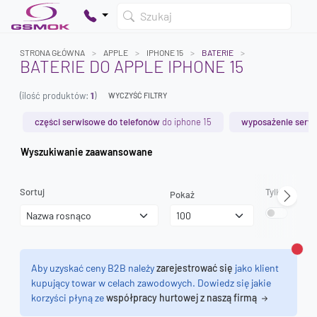
Szukaj
STRONA GŁÓWNA
APPLE
IPHONE 15
BATERIE
BATERIE DO APPLE IPHONE 15
(ilość produktów:
1
)
WYCZYŚĆ FILTRY
Twój koszyk jest pusty
Dodaj produkty, aby kontynuować.
części serwisowe do telefonów
do iphone 15
wyposażenie serw
Wyszukiwanie zaawansowane
0 zł
0 zł
Sortuj
Tylko dostęp
Pokaż
Zamk
Aby uzyskać ceny B2B należy
zarejestrować się
jako klient
kupujący towar w celach zawodowych. Dowiedz się jakie
korzyści płyną ze
współpracy hurtowej z naszą firmą