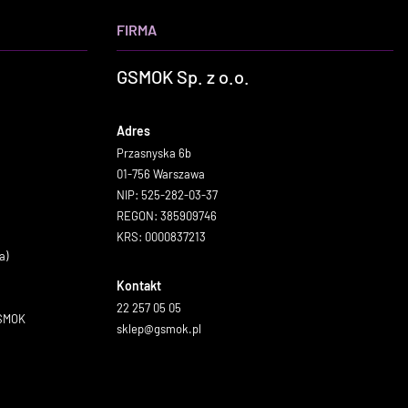
FIRMA
GSMOK Sp. z o.o.
Adres
Przasnyska 6b
01-756 Warszawa
NIP: 525-282-03-37
REGON: 385909746
KRS: 0000837213
a)
Kontakt
22 257 05 05
GSMOK
sklep@gsmok.pl