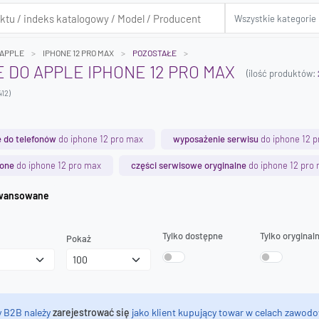
APPLE
IPHONE 12 PRO MAX
POZOSTAŁE
 DO APPLE IPHONE 12 PRO MAX
(ilość produktów:
412)
 do telefonów
do iphone 12 pro max
wyposażenie serwisu
do iphone 12 
hone
do iphone 12 pro max
części serwisowe oryginalne
do iphone 12 pro
iwanie zaawansowane
Tylko dostępne
Tylko oryginal
Pokaż
y B2B należy
zarejestrować się
jako klient kupujący towar w celach zawodo