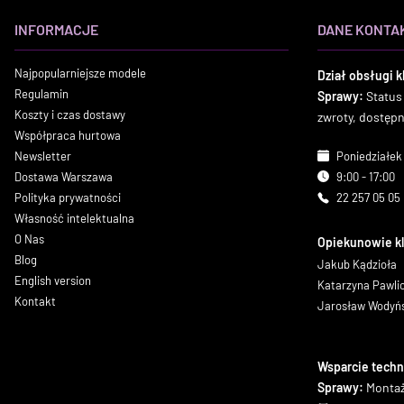
INFORMACJE
DANE KONTA
Najpopularniejsze modele
Dział obsługi k
Regulamin
Sprawy:
Status
Koszty i czas dostawy
zwroty, dostęp
Współpraca hurtowa
Newsletter
Poniedziałek 
Dostawa Warszawa
9:00 - 17:00
Polityka prywatności
22 257 05 05
Własność intelektualna
O Nas
Opiekunowie k
Blog
Jakub Kądzioła
English version
Katarzyna Pawl
Kontakt
Jarosław Wodyń
Wsparcie techn
Sprawy:
Montaż