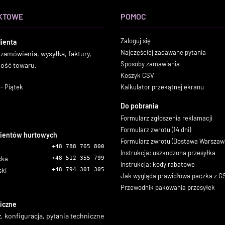
KTOWE
POMOC
Zaloguj się
lienta
Najczęściej zadawane pytania
 zamówienia, wysyłka, faktury,
Sposoby zamawiania
ność towaru.
Koszyk CSV
- Piątek
Kalkulator przekątnej ekranu
Do pobrania
Formularz zgłoszenia reklamacji
Formularz zwrotu (14 dni)
lientów hurtowych
Formularz zwrotu (Dostawa Warszaw
+48 788 765 800
Instrukcja: uszkodzona przesyłka
icka
+48 512 355 799
Instrukcja: kody rabatowe
ski
+48 794 301 305
Jak wygląda prawidłowa paczka z 
Przewodnik pakowania przesyłek
iczne
, konfiguracja, pytania techniczne