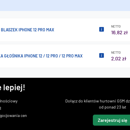
NETTO
BLASZEK IPHONE 12 PRO MAX
16.82 zł
NETTO
A GŁOŚNIKA IPHONE 12 / 12 PRO / 12 PRO MAX
2.02 zł
 lepiej!
lnościowy
Dołącz do klientów hurtowni GSM dzi
od ponad 23 lat
ż
gocjowania cen
Zarejestruj się