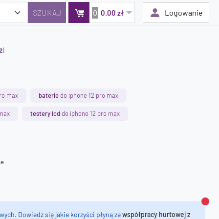
0
Logowanie
0.00 zł
2
)
Twój koszyk jest pusty
Dodaj produkty, aby kontynuować.
pro max
baterie
do iphone 12 pro max
0 zł
 max
testery lcd
do iphone 12 pro max
0 zł
ne
Zamk
wych. Dowiedz się jakie korzyści płyną ze
współpracy hurtowej z