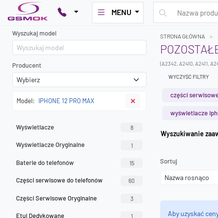
MENU
Wyszukaj model
STRONA GŁÓWNA
POZOSTAŁE
(A2342, A2410, A2411, A2
Producent
WYCZYŚĆ FILTRY
części serwisowe
Model:
IPHONE 12 PRO MAX
✕
wyświetlacze ip
Wyświetlacze
8
Wyszuk
Wyświetlacze Oryginalne
1
Sortuj
Baterie do telefonów
15
Części serwisowe do telefonów
60
Części Serwisowe Oryginalne
3
Aby uzyskać cen
Etui Dedykowane
1