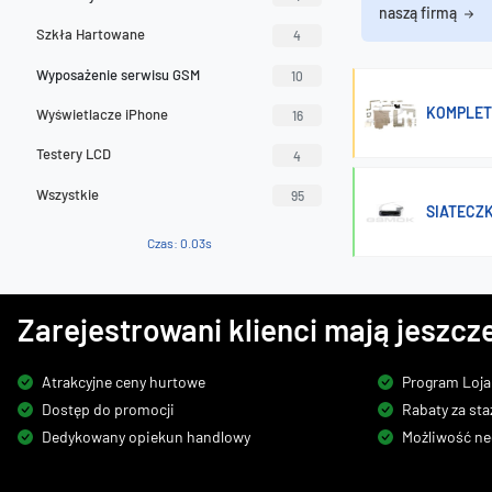
naszą firmą
Szkła Hartowane
4
Wyposażenie serwisu GSM
10
KOMPLET 
Wyświetlacze iPhone
16
Testery LCD
4
Wszystkie
95
SIATECZK
Czas: 0.03s
Zarejestrowani klienci mają jeszcze
Atrakcyjne ceny hurtowe
Program Loja
Dostęp do promocji
Rabaty za sta
Dedykowany opiekun handlowy
Możliwość ne