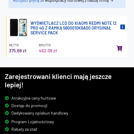
korzyści płyną ze
współpracy hurtowej z naszą firmą
WYŚWIETLACZ LCD DO XIAOMI REDMI NOTE 12
PRO 4G Z RAMKĄ 5600010K6A00 ORYGINAŁ
SERVICE PACK
NETTO
BRUTTO
375.68 zł
462.09 zł
Zarejestrowani klienci mają jeszcze
lepiej!
Atrakcyjne ceny hurtowe
Dostęp do promocji
Dedykowany opiekun handlowy
Program Lojalnościowy
Rabaty za staż