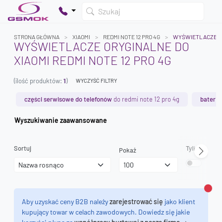
Szukaj
STRONA GŁÓWNA
XIAOMI
REDMI NOTE 12 PRO 4G
WYŚWIETLACZE O
WYŚWIETLACZE ORYGINALNE DO
XIAOMI REDMI NOTE 12 PRO 4G
Twój koszyk jest pusty
(ilość produktów:
1
)
Dodaj produkty, aby kontynuować.
WYCZYŚĆ FILTRY
części serwisowe do telefonów
do redmi note 12 pro 4g
baterie
0 zł
Wyszukiwanie zaawansowane
0 zł
Sortuj
Tylko dostęp
Pokaż
Zamk
Aby uzyskać ceny B2B należy
zarejestrować się
jako klient
kupujący towar w celach zawodowych. Dowiedz się jakie