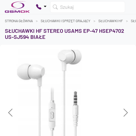
Szukaj
STRONA GŁÓWNA
SŁUCHAWKI I SPRZĘT GRAJĄCY
SŁUCHAWKI HF
SŁ
SŁUCHAWKI HF STEREO USAMS EP-47 HSEP4702
US-SJ594 BIAŁE
Twój koszyk jest pusty
Dodaj produkty, aby kontynuować.
0 zł
0 zł
Previous
Next