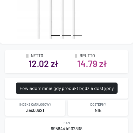
NETTO
BRUTTO
12.02 zł
14.79 zł
Powiadom mnie gdy produkt będzie dostępny
INDEKS KATALOGOWY
DOSTĘPNY
Zes00621
NIE
EAN
6958444902838