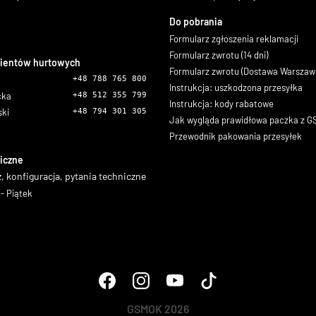
Do pobrania
Formularz zgłoszenia reklamacji
Formularz zwrotu (14 dni)
lientów hurtowych
Formularz zwrotu (Dostawa Warszaw
+48 788 765 800
Instrukcja: uszkodzona przesyłka
icka
+48 512 355 799
Instrukcja: kody rabatowe
ski
+48 794 301 305
Jak wygląda prawidłowa paczka z 
Przewodnik pakowania przesyłek
iczne
, konfiguracja, pytania techniczne
- Piątek
GSMOK 2026