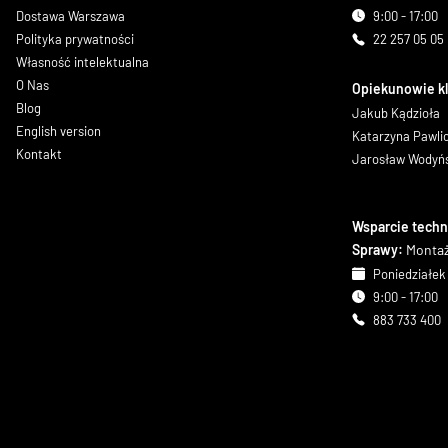
Dostawa Warszawa
9:00 - 17:00
Polityka prywatności
22 257 05 05
Własność intelektualna
O Nas
Opiekunowie k
Blog
Jakub Kądzioła
English version
Katarzyna Pawl
Kontakt
Jarosław Wodyń
Wsparcie techn
Sprawy:
Montaż
Poniedziałek 
9:00 - 17:00
883 733 400