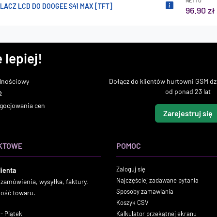
NETTO
ACZ LCD DO DOOGEE S41 MAX [TFT]
96.90 zł
 lepiej!
lnościowy
Dołącz do klientów hurtowni GSM dzi
od ponad 23 lat
ż
gocjowania cen
Zarejestruj się
KTOWE
POMOC
Zaloguj się
lienta
Najczęściej zadawane pytania
 zamówienia, wysyłka, faktury,
Sposoby zamawiania
ność towaru.
Koszyk CSV
- Piątek
Kalkulator przekątnej ekranu