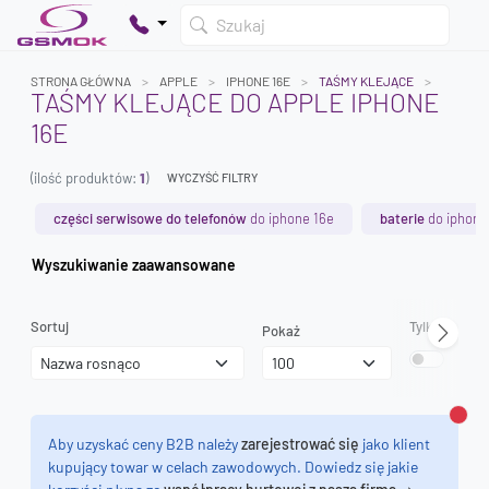
Szukaj
STRONA GŁÓWNA
APPLE
IPHONE 16E
TAŚMY KLEJĄCE
TAŚMY KLEJĄCE DO APPLE IPHONE
16E
Twój koszyk jest pusty
(ilość produktów:
1
)
Dodaj produkty, aby kontynuować.
WYCZYŚĆ FILTRY
części serwisowe do telefonów
do iphone 16e
baterie
do iphone
0 zł
Wyszukiwanie zaawansowane
0 zł
Sortuj
Tylko dostęp
Pokaż
Zamk
Aby uzyskać ceny B2B należy
zarejestrować się
jako klient
kupujący towar w celach zawodowych. Dowiedz się jakie