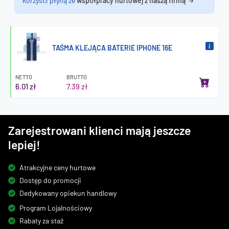
korzyści płyną ze
współpracy hurtowej z naszą firmą
TAŚMA KLEJĄCA BATERIE IPHONE 16E
NETTO
BRUTTO
6.01 zł
7.39 zł
Zarejestrowani klienci mają jeszcze
lepiej!
Atrakcyjne ceny hurtowe
Dostęp do promocji
Dedykowany opiekun handlowy
Program Lojalnościowy
Rabaty za staż