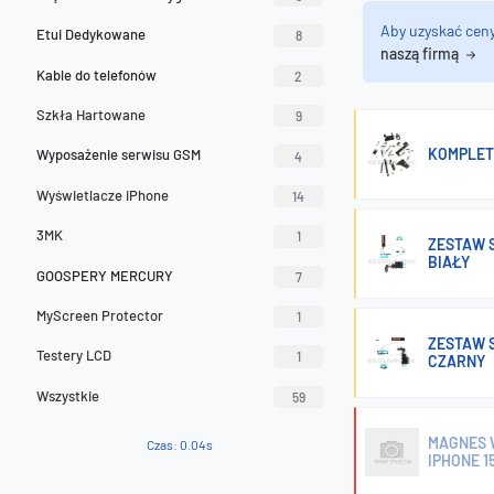
Aby uzyskać cen
Etui Dedykowane
8
naszą firmą
Kable do telefonów
2
Szkła Hartowane
9
KOMPLET 
Wyposażenie serwisu GSM
4
Wyświetlacze iPhone
14
3MK
1
ZESTAW S
BIAŁY
GOOSPERY MERCURY
7
MyScreen Protector
1
ZESTAW S
Testery LCD
1
CZARNY
Wszystkie
59
MAGNES 
Czas: 0.04s
IPHONE 15