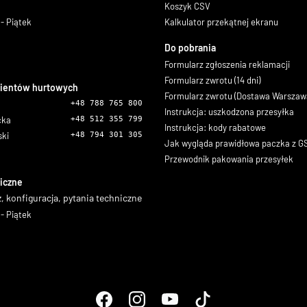
Koszyk CSV
- Piątek
Kalkulator przekątnej ekranu
Do pobrania
Formularz zgłoszenia reklamacji
Formularz zwrotu (14 dni)
lientów hurtowych
Formularz zwrotu (Dostawa Warszaw
+48 788 765 800
Instrukcja: uszkodzona przesyłka
icka
+48 512 355 799
Instrukcja: kody rabatowe
ski
+48 794 301 305
Jak wygląda prawidłowa paczka z 
Przewodnik pakowania przesyłek
iczne
, konfiguracja, pytania techniczne
- Piątek