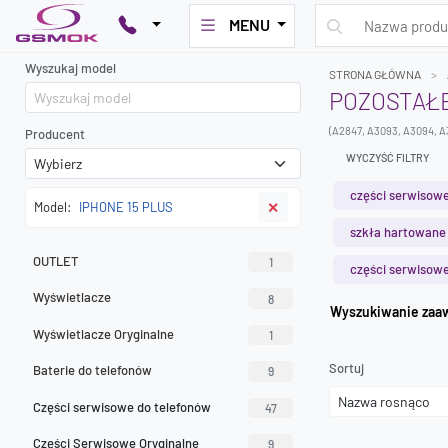
MENU
Wyszukaj model
STRONA GŁÓWNA
POZOSTAŁE
(A2847, A3093, A3094, A
Producent
WYCZYŚĆ FILTRY
części serwisowe
Model:
IPHONE 15 PLUS
✕
szkła hartowane
OUTLET
1
części serwisowe
Wyświetlacze
8
Wyszuk
Wyświetlacze Oryginalne
1
Sortuj
Baterie do telefonów
9
Części serwisowe do telefonów
47
Części Serwisowe Oryginalne
9