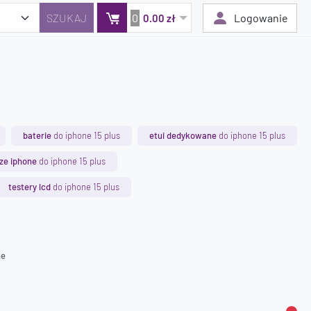
0
Logowanie
0.00 zł
Twój koszyk jest pusty
Dodaj produkty, aby kontynuować.
baterie
do iphone 15 plus
etui dedykowane
do iphone 15 plus
0 zł
ze iphone
do iphone 15 plus
0 zł
testery lcd
do iphone 15 plus
ne