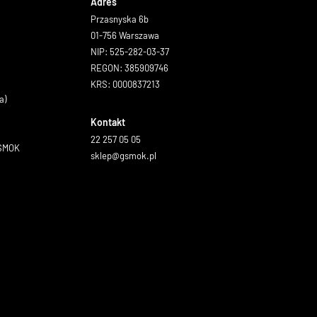
Adres
Przasnyska 6b
01-756 Warszawa
NIP: 525-282-03-37
REGON: 385909746
KRS: 0000837213
a)
Kontakt
22 257 05 05
GSMOK
sklep@gsmok.pl