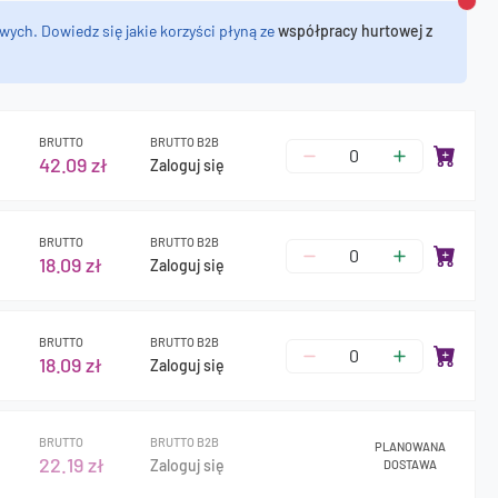
Zamk
wych. Dowiedz się jakie korzyści płyną ze
współpracy hurtowej z
BRUTTO
BRUTTO B2B
42.09 zł
Zaloguj się
BRUTTO
BRUTTO B2B
18.09 zł
Zaloguj się
BRUTTO
BRUTTO B2B
18.09 zł
Zaloguj się
BRUTTO
BRUTTO B2B
PLANOWANA
22.19 zł
Zaloguj się
DOSTAWA