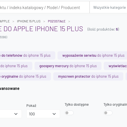
APPLE
IPHONE 15 PLUS
POZOSTAŁE
 DO APPLE IPHONE 15 PLUS
(ilość produktów:
5
)
3096)
 do telefonów
do iphone 15 plus
wyposażenie serwisu
do iphone 15 plus
do iphone 15 plus
goospery mercury
do iphone 15 plus
wyświetlac
 oryginalne
do iphone 15 plus
myscreen protector
do iphone 15 plus
iwanie zaawansowane
Tylko dostępne
Tylko oryginal
Pokaż