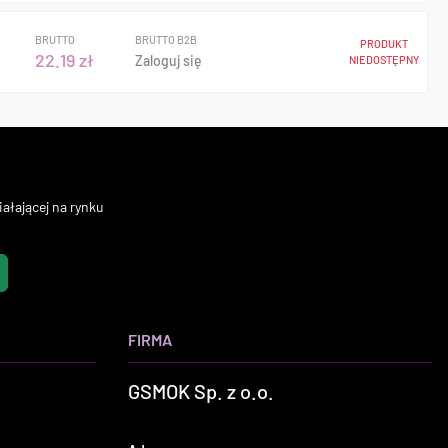
BRUTTO
BRUTTO B2B
PRODUKT
22.19 zł
Zaloguj się
NIEDOSTĘPNY
ałającej na rynku
FIRMA
GSMOK Sp. z o.o.