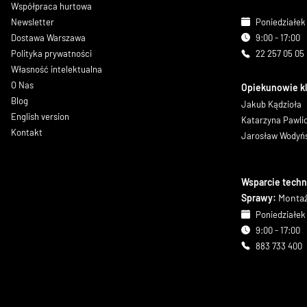
Współpraca hurtowa
Newsletter
Poniedziałek 
Dostawa Warszawa
9:00 - 17:00
Polityka prywatności
22 257 05 05
Własność intelektualna
O Nas
Opiekunowie k
Blog
Jakub Kądzioła
English version
Katarzyna Pawl
Kontakt
Jarosław Wodyń
Wsparcie techn
Sprawy:
Montaż
Poniedziałek 
9:00 - 17:00
883 733 400