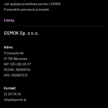
Jak wygląda prawidłowa paczka z GSMOK
Przewodnik pakowania przesyłek
FIRMA
GSMOK Sp. z o.o.
Adres
Przasnyska 6b
01-756 Warszawa
NIP: 525-282-03-37
REGON: 385909746
KRS: 0000837213
Kontakt
22 257 05 05
sklep@gsmok.pl