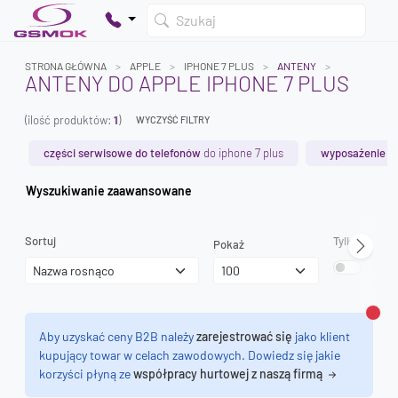
Szukaj
STRONA GŁÓWNA
APPLE
IPHONE 7 PLUS
ANTENY
ANTENY DO APPLE IPHONE 7 PLUS
(ilość produktów:
1
)
WYCZYŚĆ FILTRY
Twój koszyk jest pusty
Dodaj produkty, aby kontynuować.
części serwisowe do telefonów
do iphone 7 plus
wyposażenie s
Wyszukiwanie zaawansowane
0 zł
0 zł
Sortuj
Tylko dostęp
Pokaż
Zamk
Aby uzyskać ceny B2B należy
zarejestrować się
jako klient
kupujący towar w celach zawodowych. Dowiedz się jakie
korzyści płyną ze
współpracy hurtowej z naszą firmą