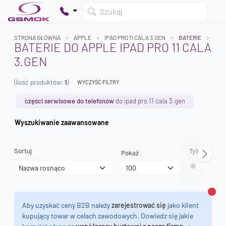
Szukaj
STRONA GŁÓWNA
APPLE
IPAD PRO 11 CALA 3.GEN
BATERIE
BATERIE DO APPLE IPAD PRO 11 CALA
3.GEN
Twój koszyk jest pusty
(ilość produktów:
1
)
Dodaj produkty, aby kontynuować.
WYCZYŚĆ FILTRY
części serwisowe do telefonów
do ipad pro 11 cala 3.gen
0 zł
Wyszukiwanie zaawansowane
0 zł
Sortuj
Tylko dostęp
Pokaż
Zamk
Aby uzyskać ceny B2B należy
zarejestrować się
jako klient
kupujący towar w celach zawodowych. Dowiedz się jakie