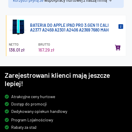
korzyści płyną ze
współpracy hurtowej z naszą firmą
BATERIA DO APPLE IPAD PRO 3.GEN 11 CALI
A2377 A2459 A2301 A2406 A2369 7680 MAH
NETTO
BRUTTO
136.01 zł
167.29 zł
Zarejestrowani klienci mają jeszcze
lepiej!
Atrakcyjne ceny hurtowe
Dostęp do promocji
Dedykowany opiekun handlowy
Program Lojalnościowy
Rabaty za staż