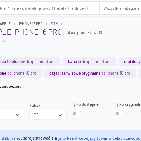
APPLE
IPHONE 16 PRO
3MK
PLE IPHONE 16 PRO
(ilość produktów:
3
)
A3294)
 do telefonów
do iphone 16 pro
baterie
do iphone 16 pro
etui ded
hone
do iphone 16 pro
części serwisowe oryginalne
do iphone 16 pro
iwanie zaawansowane
Tylko dostępne
Tylko oryginal
Pokaż
y B2B należy
zarejestrować się
jako klient kupujący towar w celach zawodo