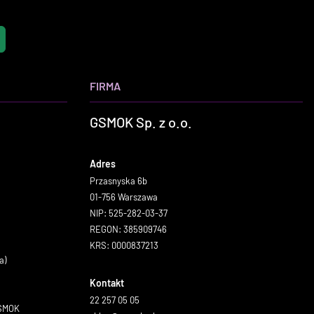
FIRMA
GSMOK Sp. z o.o.
Adres
Przasnyska 6b
01-756 Warszawa
NIP: 525-282-03-37
REGON: 385909746
KRS: 0000837213
a)
Kontakt
22 257 05 05
GSMOK