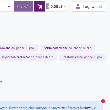
0
Logowanie
0.00 zł
Twój koszyk jest pusty
Dodaj produkty, aby kontynuować.
ykowane
do iphone 16 pro
szkła hartowane
do iphone 16 pro
0 zł
myscreen protector
do iphone 16 pro
testery lcd
do iphone 16 pro
0 zł
ne
Zamk
wych. Dowiedz się jakie korzyści płyną ze
współpracy hurtowej z