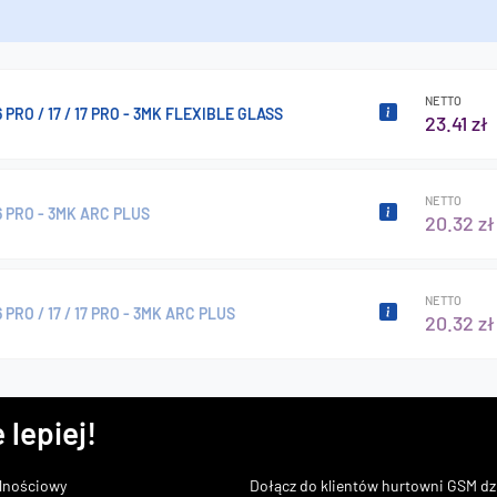
NETTO
 PRO / 17 / 17 PRO - 3MK FLEXIBLE GLASS
23.41 zł
NETTO
6 PRO - 3MK ARC PLUS
20.32 zł
NETTO
 PRO / 17 / 17 PRO - 3MK ARC PLUS
20.32 zł
 lepiej!
lnościowy
Dołącz do klientów hurtowni GSM dzi