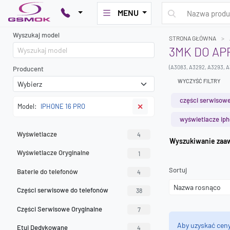
MENU
Wyszukaj model
STRONA GŁÓWNA
3MK DO AP
(A3083, A3292, A3293, 
Producent
WYCZYŚĆ FILTRY
części serwisowe
Model:
IPHONE 16 PRO
✕
wyświetlacze ip
Wyświetlacze
4
Wyszuk
Wyświetlacze Oryginalne
1
Sortuj
Baterie do telefonów
4
Części serwisowe do telefonów
38
Części Serwisowe Oryginalne
7
Aby uzyskać cen
Etui Dedykowane
4