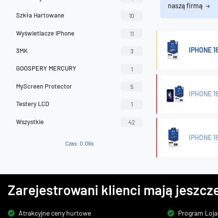
naszą firmą
Szkła Hartowane
10
Wyświetlacze iPhone
11
IPHONE 16
3MK
3
GOOSPERY MERCURY
1
MyScreen Protector
5
IPHONE 1
Testery LCD
1
Wszystkie
42
IPHONE 16
Czas: 0.06s
Zarejestrowani klienci mają jeszcze
Atrakcyjne ceny hurtowe
Program Loja