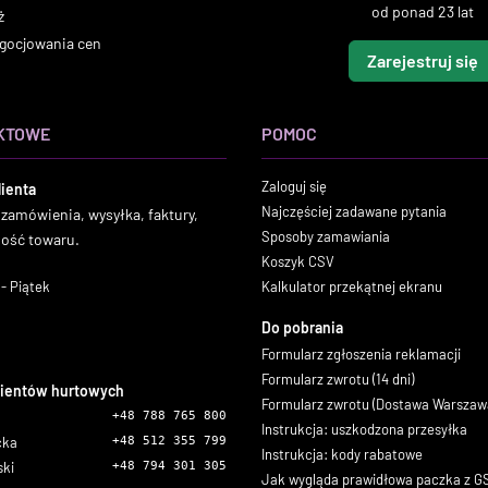
od ponad 23 lat
ż
gocjowania cen
Zarejestruj się
KTOWE
POMOC
Zaloguj się
lienta
Najczęściej zadawane pytania
 zamówienia, wysyłka, faktury,
Sposoby zamawiania
ność towaru.
Koszyk CSV
- Piątek
Kalkulator przekątnej ekranu
Do pobrania
Formularz zgłoszenia reklamacji
Formularz zwrotu (14 dni)
lientów hurtowych
Formularz zwrotu (Dostawa Warszaw
+48 788 765 800
Instrukcja: uszkodzona przesyłka
icka
+48 512 355 799
Instrukcja: kody rabatowe
ski
+48 794 301 305
Jak wygląda prawidłowa paczka z 