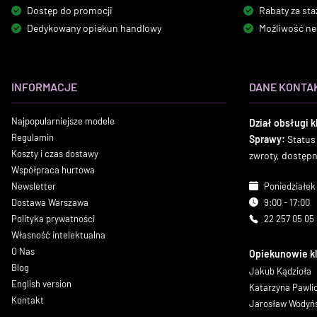
Dostęp do promocji
Rabaty za sta
Dedykowany opiekun handlowy
Możliwość ne
INFORMACJE
DANE KONTA
Najpopularniejsze modele
Dział obsługi k
Regulamin
Sprawy:
Status
Koszty i czas dostawy
zwroty, dostęp
Współpraca hurtowa
Newsletter
Poniedziałek 
Dostawa Warszawa
9:00 - 17:00
Polityka prywatności
22 257 05 05
Własność intelektualna
O Nas
Opiekunowie k
Blog
Jakub Kądzioła
English version
Katarzyna Pawl
Kontakt
Jarosław Wodyń