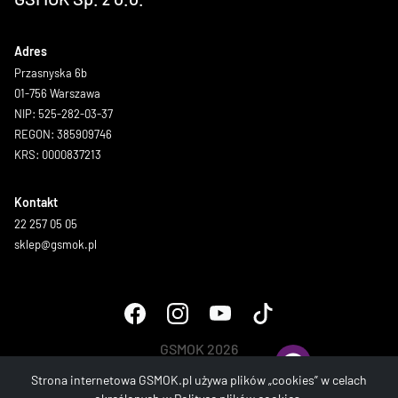
Adres
Przasnyska 6b
01-756 Warszawa
NIP: 525-282-03-37
REGON: 385909746
KRS: 0000837213
Kontakt
22 257 05 05
sklep@gsmok.pl
GSMOK 2026
Wszystkie prawa zastrzeżone.
Strona internetowa GSMOK.pl używa plików „cookies” w celach