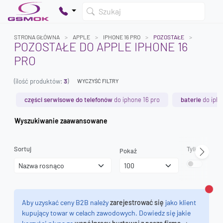
Szukaj
STRONA GŁÓWNA
APPLE
IPHONE 16 PRO
POZOSTAŁE
POZOSTAŁE DO APPLE IPHONE 16
PRO
Twój koszyk jest pusty
(ilość produktów:
3
)
Dodaj produkty, aby kontynuować.
WYCZYŚĆ FILTRY
części serwisowe do telefonów
do iphone 16 pro
baterie
do ipho
0 zł
Wyszukiwanie zaawansowane
0 zł
Sortuj
Tylko dostęp
Pokaż
Zamk
Aby uzyskać ceny B2B należy
zarejestrować się
jako klient
kupujący towar w celach zawodowych. Dowiedz się jakie