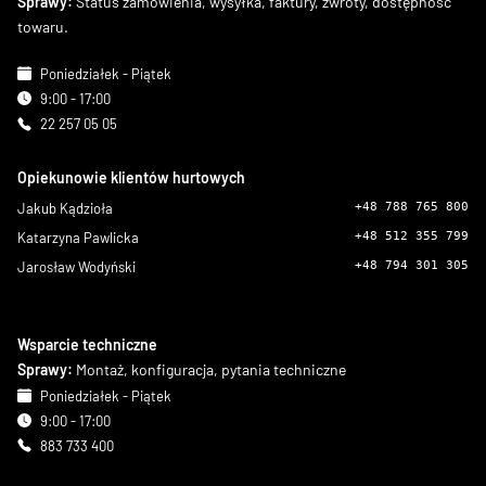
Sprawy:
Status zamówienia, wysyłka, faktury, zwroty, dostępność
towaru.
Poniedziałek - Piątek
9:00 - 17:00
22 257 05 05
Opiekunowie klientów hurtowych
Jakub Kądzioła
+48 788 765 800
Katarzyna Pawlicka
+48 512 355 799
Jarosław Wodyński
+48 794 301 305
Wsparcie techniczne
Sprawy:
Montaż, konfiguracja, pytania techniczne
Poniedziałek - Piątek
9:00 - 17:00
883 733 400