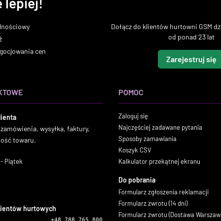
 lepiej!
lnościowy
Dołącz do klientów hurtowni GSM dzi
od ponad 23 lat
ż
gocjowania cen
Zarejestruj się
KTOWE
POMOC
Zaloguj się
lienta
Najczęściej zadawane pytania
 zamówienia, wysyłka, faktury,
Sposoby zamawiania
ność towaru.
Koszyk CSV
- Piątek
Kalkulator przekątnej ekranu
Do pobrania
Formularz zgłoszenia reklamacji
Formularz zwrotu (14 dni)
lientów hurtowych
Formularz zwrotu (Dostawa Warszaw
+48 788 765 800