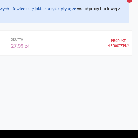
Zamk
wych. Dowiedz się jakie korzyści płyną ze
współpracy hurtowej z
BRUTTO
PRODUKT
27.99 zł
NIEDOSTĘPNY