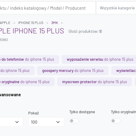
APPLE
IPHONE 15 PLUS
3MK
PLE IPHONE 15 PLUS
(ilość produktów:
1
)
3096)
 do telefonów
do iphone 15 plus
wyposażenie serwisu
do iphone 15 plus
do iphone 15 plus
goospery mercury
do iphone 15 plus
wyświetlac
 oryginalne
do iphone 15 plus
myscreen protector
do iphone 15 plus
iwanie zaawansowane
Tylko dostępne
Tylko oryginal
Pokaż