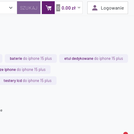
0
Logowanie
0.00 zł
Twój koszyk jest pusty
Dodaj produkty, aby kontynuować.
baterie
do iphone 15 plus
etui dedykowane
do iphone 15 plus
0 zł
ze iphone
do iphone 15 plus
0 zł
testery lcd
do iphone 15 plus
ne