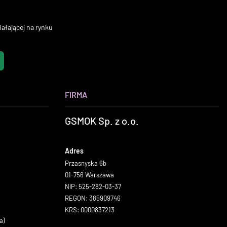
ałającej na rynku
FIRMA
GSMOK Sp. z o.o.
Adres
Przasnyska 6b
01-756 Warszawa
NIP: 525-282-03-37
REGON: 385909746
KRS: 0000837213
a)