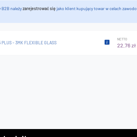
y B2B należy
zarejestrować się
jako klient kupujący towar w celach zawodo
NETTO
5 PLUS - 3MK FLEXIBLE GLASS
22.76 zł