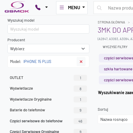
MENU
Wyszukaj model
STRONA GŁÓWNA
3MK DO AP
(A2847, A3093, A3094, A
Producent
WYCZYŚĆ FILTRY
części serwisowe
Model:
IPHONE 15 PLUS
✕
szkła hartowane
OUTLET
1
części serwisowe
Wyświetlacze
8
Wyszuk
Wyświetlacze Oryginalne
1
Sortuj
Baterie do telefonów
9
Części serwisowe do telefonów
46
Części Serwisowe Oryginalne
9