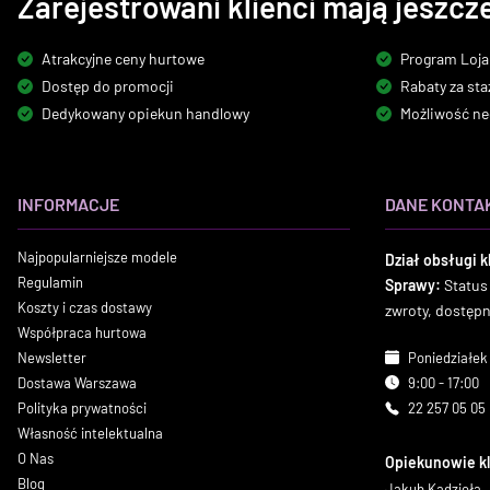
Zarejestrowani klienci mają jeszcze
Atrakcyjne ceny hurtowe
Program Loja
Dostęp do promocji
Rabaty za sta
Dedykowany opiekun handlowy
Możliwość ne
INFORMACJE
DANE KONTA
Najpopularniejsze modele
Dział obsługi k
Regulamin
Sprawy:
Status
Koszty i czas dostawy
zwroty, dostęp
Współpraca hurtowa
Newsletter
Poniedziałek 
Dostawa Warszawa
9:00 - 17:00
Polityka prywatności
22 257 05 05
Własność intelektualna
O Nas
Opiekunowie k
Blog
Jakub Kądzioła