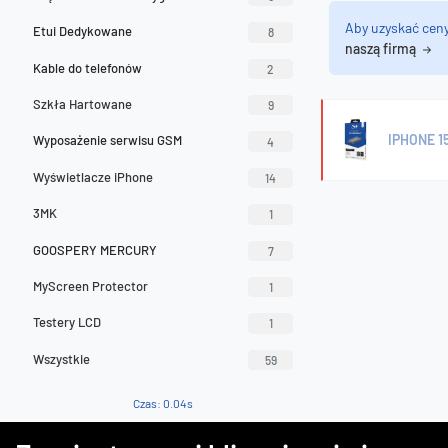
Aby uzyskać cen
Etui Dedykowane
8
naszą firmą
Kable do telefonów
2
Szkła Hartowane
9
IPHONE 1
Wyposażenie serwisu GSM
4
Wyświetlacze iPhone
14
3MK
1
GOOSPERY MERCURY
7
MyScreen Protector
1
Testery LCD
1
Wszystkie
59
Czas: 0.04s