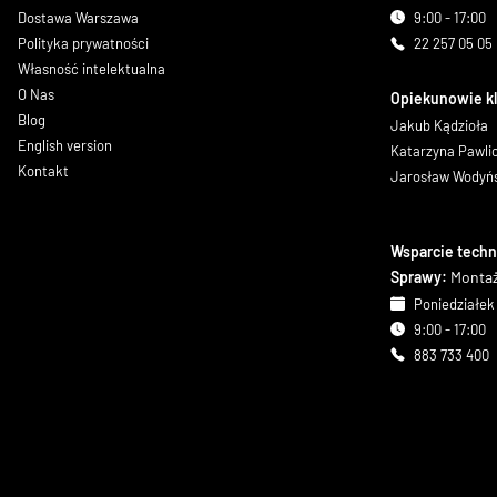
Dostawa Warszawa
9:00 - 17:00
Polityka prywatności
22 257 05 05
Własność intelektualna
O Nas
Opiekunowie k
Blog
Jakub Kądzioła
English version
Katarzyna Pawl
Kontakt
Jarosław Wodyń
Wsparcie techn
Sprawy:
Montaż
Poniedziałek 
9:00 - 17:00
883 733 400