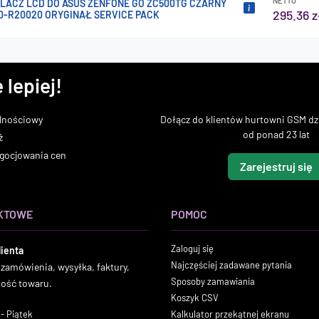
NETTO
LACZ LCD DO ASUS ZENFONE GO ZC500TG CZARNY
295.36 z
0-R20020 ORYGINAŁ SERVICE PACK
 lepiej!
lnościowy
Dołącz do klientów hurtowni GSM dzi
od ponad 23 lat
ż
gocjowania cen
Zarejestruj się
KTOWE
POMOC
Zaloguj się
lienta
Najczęściej zadawane pytania
 zamówienia, wysyłka, faktury,
Sposoby zamawiania
ność towaru.
Koszyk CSV
- Piątek
Kalkulator przekątnej ekranu