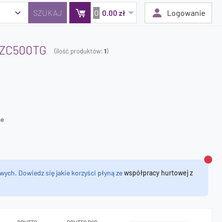
0
Logowanie
0.00 zł
 ZC500TG
(ilość produktów:
1
)
Twój koszyk jest pusty
Dodaj produkty, aby kontynuować.
0 zł
ne
0 zł
Zamk
wych. Dowiedz się jakie korzyści płyną ze
współpracy hurtowej z