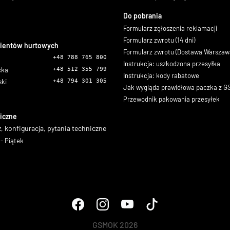
Do pobrania
Formularz zgłoszenia reklamacji
Formularz zwrotu (14 dni)
lientów hurtowych
Formularz zwrotu (Dostawa Warszaw
+48 788 765 800
Instrukcja: uszkodzona przesyłka
icka
+48 512 355 799
Instrukcja: kody rabatowe
ski
+48 794 301 305
Jak wygląda prawidłowa paczka z 
Przewodnik pakowania przesyłek
iczne
, konfiguracja, pytania techniczne
- Piątek
GSMOK 2026