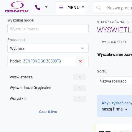
MENU
Wyszukaj model
STRONA GŁÓWNA
WYŚWIETLA
Producent
WYCZYŚĆ FILTRY
Wyszuk
Model:
ZENFONE GO ZC500TG
✕
Sortuj
Wyświetlacze
1
Wyświetlacze Oryginalne
1
Wszystkie
1
Aby uzyskać cen
naszą firmą
Czas: 0.04s