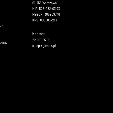
01-756 Warszawa
NIP: 525-282-03-37
REGON: 385909746
KRS: 0000837213
a)
Kontakt
22 257 05 05
GSMOK
sklep@gsmok.pl