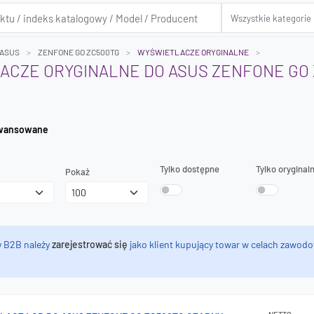
ASUS
ZENFONE GO ZC500TG
WYŚWIETLACZE ORYGINALNE
CZE ORYGINALNE DO ASUS ZENFONE GO
iwanie zaawansowane
Tylko dostępne
Tylko oryginal
Pokaż
y B2B należy
zarejestrować się
jako klient kupujący towar w celach zawodo