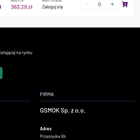
BRUTTO
BRUTTO B2B
ł
363.29 zł
Zaloguj się
ałającej na rynku
FIRMA
GSMOK Sp. z o.o.
Adres
Przasnyska 6b