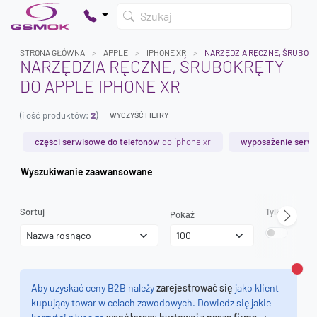
Szukaj
STRONA GŁÓWNA
APPLE
IPHONE XR
NARZĘDZIA RĘCZNE, ŚRUBOK
NARZĘDZIA RĘCZNE, ŚRUBOKRĘTY
DO APPLE IPHONE XR
Twój koszyk jest pusty
(ilość produktów:
2
)
Dodaj produkty, aby kontynuować.
WYCZYŚĆ FILTRY
części serwisowe do telefonów
do iphone xr
wyposażenie serwi
0 zł
Wyszukiwanie zaawansowane
0 zł
Sortuj
Tylko dostęp
Pokaż
Zamk
Aby uzyskać ceny B2B należy
zarejestrować się
jako klient
kupujący towar w celach zawodowych. Dowiedz się jakie