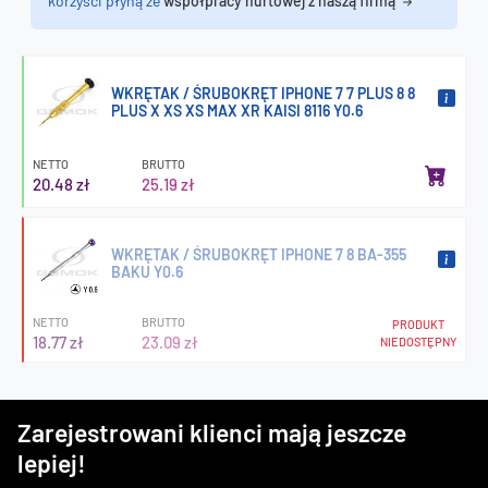
korzyści płyną ze
współpracy hurtowej z naszą firmą
WKRĘTAK / ŚRUBOKRĘT IPHONE 7 7 PLUS 8 8
PLUS X XS XS MAX XR KAISI 8116 Y0.6
NETTO
BRUTTO
20.48 zł
25.19 zł
WKRĘTAK / ŚRUBOKRĘT IPHONE 7 8 BA-355
BAKU Y0.6
NETTO
BRUTTO
PRODUKT
18.77 zł
23.09 zł
NIEDOSTĘPNY
Zarejestrowani klienci mają jeszcze
lepiej!