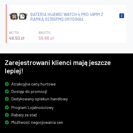
BATERIA HUAWEI WATCH 4 PRO 49MM Z
RAMKĄ 02355PMQ ORYGINAŁ
NETTO
BRUTTO
48.50 zł
59.66 zł
Zarejestrowani klienci mają jeszcze
lepiej!
Atrakcyjne ceny hurtowe
Dostęp do promocji
Dedykowany opiekun handlowy
Program Lojalnościowy
Rabaty za staż
Możliwość negocjowania cen