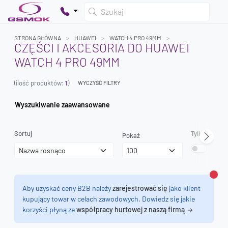
Szukaj
STRONA GŁÓWNA
HUAWEI
WATCH 4 PRO 49MM
CZĘŚCI I AKCESORIA DO HUAWEI
WATCH 4 PRO 49MM
Twój koszyk jest pusty
(ilość produktów:
1
)
Dodaj produkty, aby kontynuować.
WYCZYŚĆ FILTRY
Wyszukiwanie zaawansowane
0 zł
0 zł
Sortuj
Tylko dostęp
Pokaż
Zamk
Aby uzyskać ceny B2B należy
zarejestrować się
jako klient
kupujący towar w celach zawodowych. Dowiedz się jakie
korzyści płyną ze
współpracy hurtowej z naszą firmą