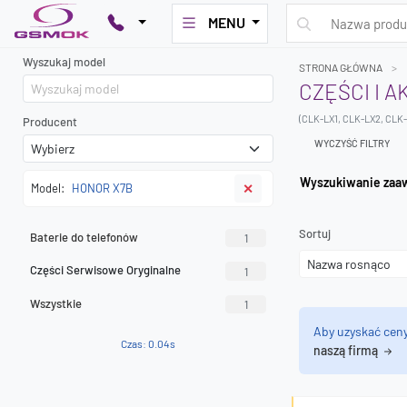
MENU
Wyszukaj model
STRONA GŁÓWNA
CZĘŚCI I 
(CLK-LX1, CLK-LX2, CLK
Producent
WYCZYŚĆ FILTRY
Wyszuk
Model:
HONOR X7B
✕
Sortuj
Baterie do telefonów
1
Części Serwisowe Oryginalne
1
Wszystkie
1
Aby uzyskać cen
Czas: 0.04s
naszą firmą