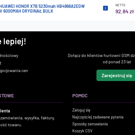
NETTO
 HUAWEI HONOR X7B 5230mah HB4966A2EGW
92.84 zł
V 6000MAH ORYGINAŁ BULK
 lepiej!
lnościowy
Dołącz do klientów hurtowni GSM dzi
od ponad 23 lat
ż
gocjowania cen
Zarejestruj się
KTOWE
POMOC
Zaloguj się
lienta
Najczęściej zadawane pytania
 zamówienia, wysyłka, faktury,
Sposoby zamawiania
ność towaru.
Koszyk CSV