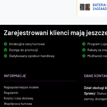
BATERIA
2402AAD
Zarejestrowani klienci mają jeszcze
Atrakcyjne ceny hurtowe
Program Loja
Dostęp do promocji
Rabaty za sta
Dedykowany opiekun handlowy
Możliwość ne
INFORMACJE
DANE KONTA
Najpopularniejsze modele
Dział obsługi k
Regulamin
Sprawy:
Status
Koszty i czas dostawy
zwroty, dostęp
Współpraca hurtowa