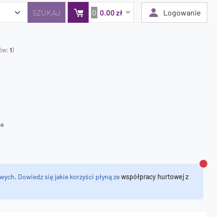
0
Logowanie
0.00 zł
tów:
1
)
Twój koszyk jest pusty
Dodaj produkty, aby kontynuować.
0 zł
0 zł
ne
Zamk
wych. Dowiedz się jakie korzyści płyną ze
współpracy hurtowej z