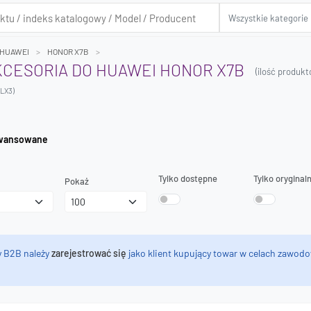
HUAWEI
HONOR X7B
AKCESORIA DO HUAWEI HONOR X7B
(ilość produk
-LX3)
iwanie zaawansowane
Tylko dostępne
Tylko oryginal
Pokaż
y B2B należy
zarejestrować się
jako klient kupujący towar w celach zawodo