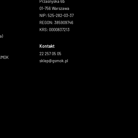
Przasnyska 6b
01-756 Warszawa
NIP: 525-282-03-37
REGON: 385909746
KRS: 0000837213
a)
Kontakt
22 257 05 05
GSMOK
sklep@gsmok.pl