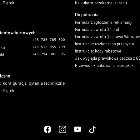
- Piątek
Kalkulator przekątnej ekranu
Do pobrania
Formularz zgłoszenia reklamacji
Formularz zwrotu (14 dni)
lientów hurtowych
Formularz zwrotu (Dostawa Warszaw
+48 788 765 800
Instrukcja: uszkodzona przesyłka
icka
+48 512 355 799
Instrukcja: kody rabatowe
ski
+48 794 301 305
Jak wygląda prawidłowa paczka z 
Przewodnik pakowania przesyłek
iczne
, konfiguracja, pytania techniczne
- Piątek