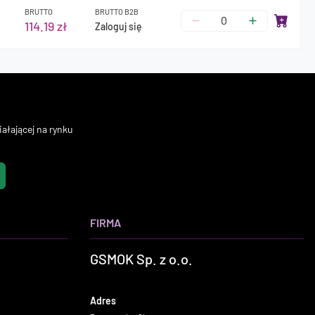
BRUTTO
BRUTTO B2B
114.19 zł
Zaloguj się
ałającej na rynku
FIRMA
GSMOK Sp. z o.o.
Adres