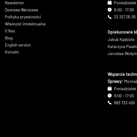
Newsletter
Poniedziałek 
Dostawa Warszawa
9:00 - 17:00
Polityka prywatności
22 257 05 05
Własność intelektualna
O Nas
Opiekunowie k
Blog
Jakub Kądzioła
English version
Katarzyna Pawl
Kontakt
Jarosław Wodyń
Wsparcie techn
Sprawy:
Montaż
Poniedziałek 
9:00 - 17:00
883 733 400