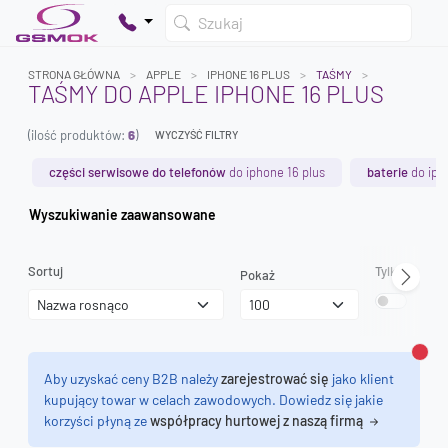
Szukaj
STRONA GŁÓWNA
APPLE
IPHONE 16 PLUS
TAŚMY
TAŚMY DO APPLE IPHONE 16 PLUS
(ilość produktów:
6
)
WYCZYŚĆ FILTRY
Twój koszyk jest pusty
Dodaj produkty, aby kontynuować.
części serwisowe do telefonów
do iphone 16 plus
baterie
do iph
Wyszukiwanie zaawansowane
0 zł
0 zł
Sortuj
Tylko dostęp
Pokaż
Zamk
Aby uzyskać ceny B2B należy
zarejestrować się
jako klient
kupujący towar w celach zawodowych. Dowiedz się jakie
korzyści płyną ze
współpracy hurtowej z naszą firmą