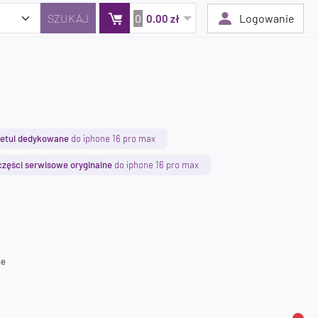
0
Logowanie
0.00 zł
Twój koszyk jest pusty
Dodaj produkty, aby kontynuować.
etui dedykowane
do iphone 16 pro max
0 zł
części serwisowe oryginalne
do iphone 16 pro max
0 zł
ne