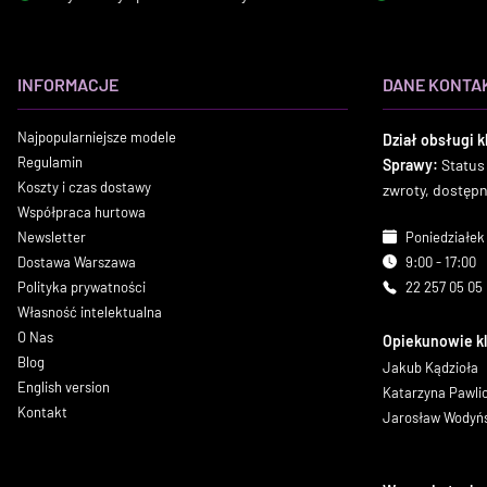
INFORMACJE
DANE KONTA
Najpopularniejsze modele
Dział obsługi k
Regulamin
Sprawy:
Status
Koszty i czas dostawy
zwroty, dostęp
Współpraca hurtowa
Newsletter
Poniedziałek 
Dostawa Warszawa
9:00 - 17:00
Polityka prywatności
22 257 05 05
Własność intelektualna
O Nas
Opiekunowie k
Blog
Jakub Kądzioła
English version
Katarzyna Pawl
Kontakt
Jarosław Wodyń