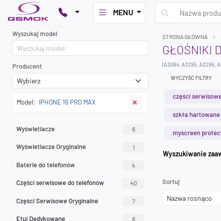
MENU
Wyszukaj model
STRONA GŁÓWNA
GŁOŚNIKI 
(A3084, A3295, A3296, A
Producent
WYCZYŚĆ FILTRY
części serwisowe
Model:
IPHONE 16 PRO MAX
✕
szkła hartowane
Wyświetlacze
6
myscreen protec
Wyświetlacze Oryginalne
1
Wyszuk
Baterie do telefonów
4
Sortuj
Części serwisowe do telefonów
40
Części Serwisowe Oryginalne
7
Etui Dedykowane
6