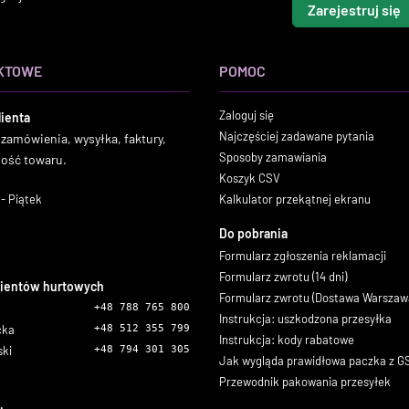
Zarejestruj się
KTOWE
POMOC
Zaloguj się
lienta
Najczęściej zadawane pytania
 zamówienia, wysyłka, faktury,
Sposoby zamawiania
ność towaru.
Koszyk CSV
- Piątek
Kalkulator przekątnej ekranu
Do pobrania
Formularz zgłoszenia reklamacji
Formularz zwrotu (14 dni)
lientów hurtowych
Formularz zwrotu (Dostawa Warszaw
+48 788 765 800
Instrukcja: uszkodzona przesyłka
icka
+48 512 355 799
Instrukcja: kody rabatowe
ski
+48 794 301 305
Jak wygląda prawidłowa paczka z 
Przewodnik pakowania przesyłek