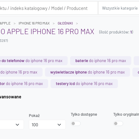
APPLE
IPHONE 16 PRO MAX
GŁOŚNIKI
DO APPLE IPHONE 16 PRO MAX
(ilość produktów:
1
)
3297)
 do telefonów
do iphone 16 pro max
baterie
do iphone 16 pro max
do iphone 16 pro max
wyświetlacze iphone
do iphone 16 pro max
tor
do iphone 16 pro max
testery lcd
do iphone 16 pro max
iwanie zaawansowane
Tylko dostępne
Tylko oryginal
Pokaż