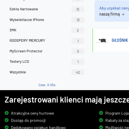
Aby uzyskać cen
Szkła Hartowane
12
naszą firmą
Wyświetlacze iPhone
13
3MK
2
GŁOŚNIK 
GOOSPERY MERCURY
1
MyScreen Protector
5
Testery LCD
1
Wszystkie
42
Czas: 0.05s
Zarejestrowani klienci mają jeszcze
Atrakcyjne ceny hurtowe
Program Loja
Dostęp do promocji
Rabaty za sta
Dedykowany opiekun handlowy
Możliwość ne