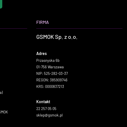
FIRMA
GSMOK Sp. z o.o.
Adres
Przasnyska 6b
01-756 Warszawa
NIP: 525-282-03-37
REGON: 385909746
KRS: 0000837213
a)
Kontakt
22 257 05 05
GSMOK
sklep@gsmok.pl