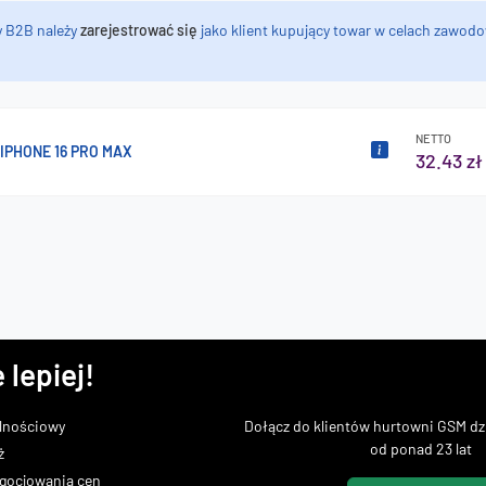
y B2B należy
zarejestrować się
jako klient kupujący towar w celach zawodo
NETTO
IPHONE 16 PRO MAX
32.43 zł
 lepiej!
lnościowy
Dołącz do klientów hurtowni GSM dzi
od ponad 23 lat
ż
gocjowania cen