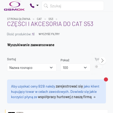
Szukaj
STRONA GŁÓWNA
CAT
S53
CZĘŚCI I AKCESORIA DO CAT S53
(ilość produktów:
1
)
WYCZYŚĆ FILTRY
Twój koszyk jest pusty
Dodaj produkty, aby kontynuować.
Wyszukiwanie zaawansowane
0 zł
Sortuj
Tylko dostęp
Pokaż
0 zł
Zamk
Aby uzyskać ceny B2B należy
zarejestrować się
jako klient
kupujący towar w celach zawodowych. Dowiedz się jakie
korzyści płyną ze
współpracy hurtowej z naszą firmą