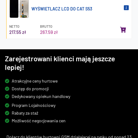
WYŚWIETLACZ LCD DO CAT S53
NETTO
BRUTTO
217.55 zł
267.59 zł
Zarejestrowani klienci mają jeszcze
lepiej!
Atrakcyjne ceny hurtowe
Dostęp do promocji
Dedykowany opiekun handlowy
Program Lojalnościowy
Rabaty za staż
Możliwość negocjowania cen
Dołącz do klientów hurtowni GSM działającej na rynku od ponad 23