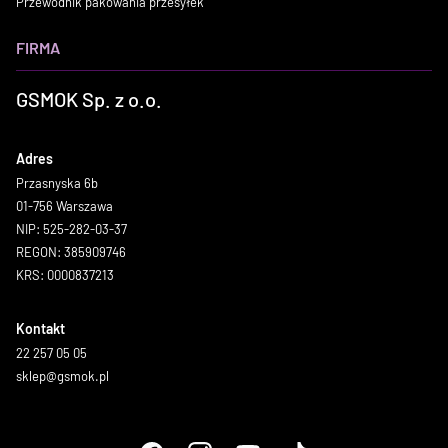
Przewodnik pakowania przesyłek
FIRMA
GSMOK Sp. z o.o.
Adres
Przasnyska 6b
01-756 Warszawa
NIP: 525-282-03-37
REGON: 385909746
KRS: 0000837213
Kontakt
22 257 05 05
sklep@gsmok.pl