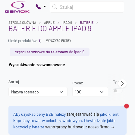
Szukaj
STRONA GŁÓWNA
APPLE
IPAD 9
BATERIE
BATERIE DO APPLE IPAD 9
(ilość produktów:
1
)
WYCZYŚĆ FILTRY
Twój koszyk jest pusty
Dodaj produkty, aby kontynuować.
części serwisowe do telefonów
do ipad 9
Wyszukiwanie zaawansowane
0 zł
0 zł
Sortuj
Tylko dostęp
Pokaż
Zamk
Aby uzyskać ceny B2B należy
zarejestrować się
jako klient
kupujący towar w celach zawodowych. Dowiedz się jakie
korzyści płyną ze
współpracy hurtowej z naszą firmą