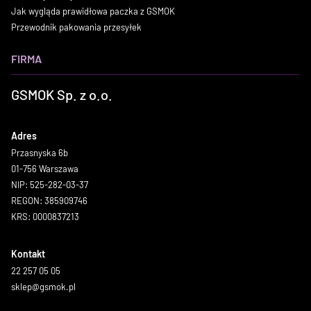
Jak wygląda prawidłowa paczka z GSMOK
Przewodnik pakowania przesyłek
FIRMA
GSMOK Sp. z o.o.
Adres
Przasnyska 6b
01-756 Warszawa
NIP: 525-282-03-37
REGON: 385909746
KRS: 0000837213
Kontakt
22 257 05 05
sklep@gsmok.pl