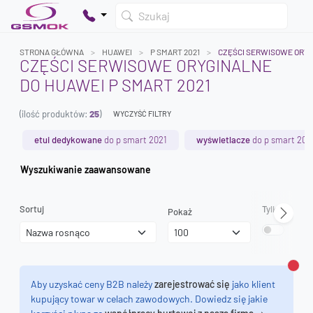
Szukaj
STRONA GŁÓWNA
HUAWEI
P SMART 2021
CZĘŚCI SERWISOWE ORY
CZĘŚCI SERWISOWE ORYGINALNE
DO HUAWEI P SMART 2021
Twój koszyk jest pusty
(ilość produktów:
25
)
Dodaj produkty, aby kontynuować.
WYCZYŚĆ FILTRY
etui dedykowane
do p smart 2021
wyświetlacze
do p smart 202
0 zł
Wyszukiwanie zaawansowane
0 zł
Sortuj
Tylko dostęp
Pokaż
Zamk
Aby uzyskać ceny B2B należy
zarejestrować się
jako klient
kupujący towar w celach zawodowych. Dowiedz się jakie