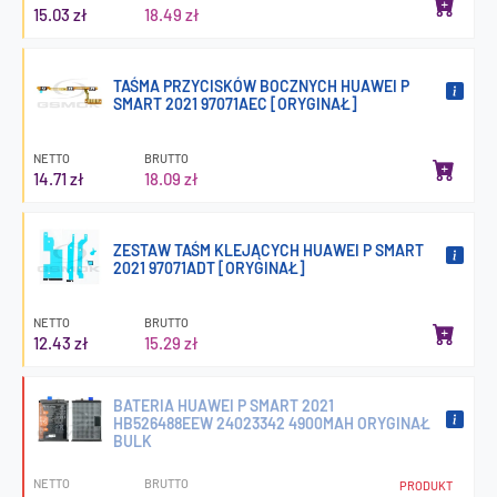
15.03 zł
18.49 zł
TAŚMA PRZYCISKÓW BOCZNYCH HUAWEI P
SMART 2021 97071AEC [ORYGINAŁ]
NETTO
BRUTTO
14.71 zł
18.09 zł
ZESTAW TAŚM KLEJĄCYCH HUAWEI P SMART
2021 97071ADT [ORYGINAŁ]
NETTO
BRUTTO
12.43 zł
15.29 zł
BATERIA HUAWEI P SMART 2021
HB526488EEW 24023342 4900MAH ORYGINAŁ
BULK
NETTO
BRUTTO
PRODUKT