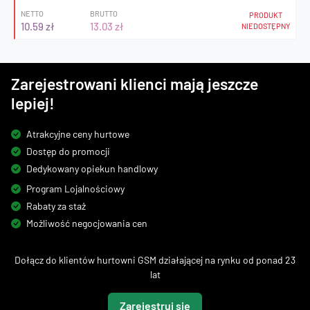
NETTO
BRUTTO
PRODUKT
10.59 zł
13.03 zł
NIEDOSTĘPNY
Zarejestrowani klienci mają jeszcze
lepiej!
Atrakcyjne ceny hurtowe
Dostęp do promocji
Dedykowany opiekun handlowy
Program Lojalnościowy
Rabaty za staż
Możliwość negocjowania cen
Dołącz do klientów hurtowni GSM działającej na rynku od ponad 23
lat
Zarejestruj się