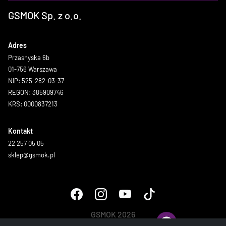
GSMOK Sp. z o.o.
Adres
Przasnyska 6b
01-756 Warszawa
NIP: 525-282-03-37
REGON: 385909746
KRS: 0000837213
Kontakt
22 257 05 05
sklep@gsmok.pl
GSMOK 2026