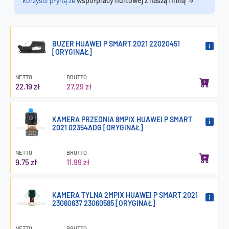
korzyści płyną ze
współpracy hurtowej z naszą firmą
BUZER HUAWEI P SMART 2021 22020451
[ORYGINAŁ]
NETTO
BRUTTO
22.19 zł
27.29 zł
KAMERA PRZEDNIA 8MPIX HUAWEI P SMART
2021 02354ADG [ORYGINAŁ]
NETTO
BRUTTO
9.75 zł
11.99 zł
KAMERA TYLNA 2MPIX HUAWEI P SMART 2021
23060637 23060585 [ORYGINAŁ]
NETTO
BRUTTO