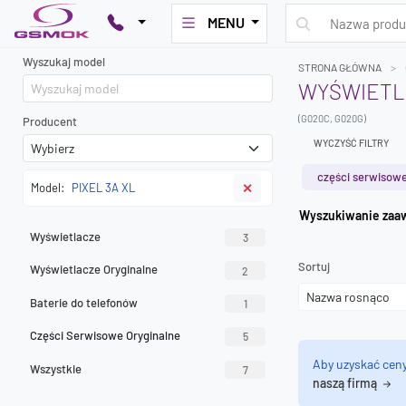
MENU
Wyszukaj model
STRONA GŁÓWNA
WYŚWIETLA
(G020C, G020G)
Producent
WYCZYŚĆ FILTRY
części serwisowe
Model:
PIXEL 3A XL
✕
Wyszuk
Wyświetlacze
3
Sortuj
Wyświetlacze Oryginalne
2
Baterie do telefonów
1
Części Serwisowe Oryginalne
5
Aby uzyskać cen
Wszystkie
7
naszą firmą