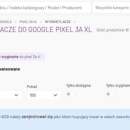
GOOGLE
PIXEL 3A XL
WYŚWIETLACZE
CZE DO GOOGLE PIXEL 3A XL
(ilość produktów:
1
)
 oryginalne
do pixel 3a xl
iwanie zaawansowane
Tylko dostępne
Tylko oryginal
Pokaż
y B2B należy
zarejestrować się
jako klient kupujący towar w celach zawodo