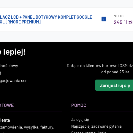
NETTO
LACZ LCD + PANEL DOTYKOWY KOMPLET GOOGLE
245.11 zł
 XL [RMORE PREMIUM]
 lepiej!
lnościowy
Dołącz do klientów hurtowni GSM dzi
od ponad 23 lat
ż
gocjowania cen
Zarejestruj się
KTOWE
POMOC
Zaloguj się
lienta
Najczęściej zadawane pytania
 zamówienia, wysyłka, faktury,