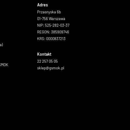
Adres
Przasnyska 6b
01-756 Warszawa
NIP: 525-282-03-37
REGON: 385909746
KRS: 0000837213
a)
Kontakt
22 257 05 05
GSMOK
sklep@gsmok.pl