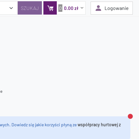
0
Logowanie
0.00 zł
Twój koszyk jest pusty
Dodaj produkty, aby kontynuować.
0 zł
0 zł
ne
Zamk
wych. Dowiedz się jakie korzyści płyną ze
współpracy hurtowej z