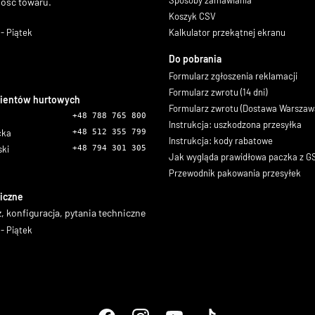
Sposoby zamawiania
ność towaru.
Koszyk CSV
- Piątek
Kalkulator przekątnej ekranu
Do pobrania
Formularz zgłoszenia reklamacji
Formularz zwrotu (14 dni)
lientów hurtowych
Formularz zwrotu (Dostawa Warszaw
+48 788 765 800
Instrukcja: uszkodzona przesyłka
icka
+48 512 355 799
Instrukcja: kody rabatowe
ski
+48 794 301 305
Jak wygląda prawidłowa paczka z 
Przewodnik pakowania przesyłek
iczne
, konfiguracja, pytania techniczne
- Piątek