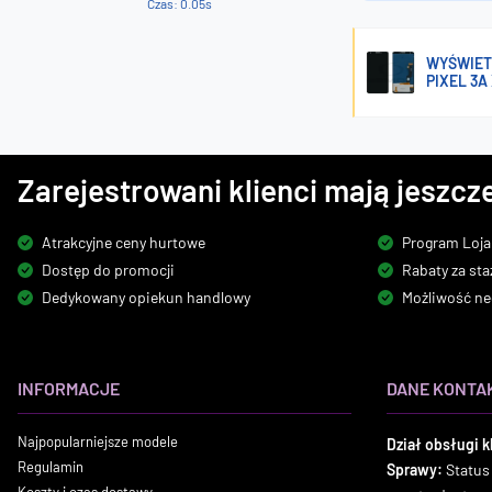
Czas: 0.05s
WYŚWIET
PIXEL 3A
Zarejestrowani klienci mają jeszcze
Atrakcyjne ceny hurtowe
Program Loja
Dostęp do promocji
Rabaty za sta
Dedykowany opiekun handlowy
Możliwość ne
INFORMACJE
DANE KONTA
Najpopularniejsze modele
Dział obsługi k
Regulamin
Sprawy:
Status