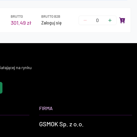
BRUTTO
BRUTTO B2B
301.49 zł
Zaloguj się
ałającej na rynku
FIRMA
GSMOK Sp. z o.o.