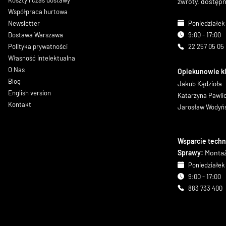
Koszty i czas dostawy
zwroty, dostęp
Współpraca hurtowa
Newsletter
Poniedziałek 
Dostawa Warszawa
9:00 - 17:00
Polityka prywatności
22 257 05 05
Własność intelektualna
O Nas
Opiekunowie k
Blog
Jakub Kądzioła
English version
Katarzyna Pawl
Kontakt
Jarosław Wodyń
Wsparcie techn
Sprawy:
Montaż
Poniedziałek 
9:00 - 17:00
883 733 400