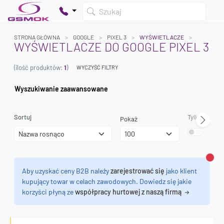
Szukaj
STRONA GŁÓWNA
GOOGLE
PIXEL 3
WYŚWIETLACZE
WYŚWIETLACZE DO GOOGLE PIXEL 3
(ilość produktów:
1
)
WYCZYŚĆ FILTRY
Twój koszyk jest pusty
Dodaj produkty, aby kontynuować.
Wyszukiwanie zaawansowane
0 zł
Sortuj
Tylko dostęp
Pokaż
0 zł
Zamk
Aby uzyskać ceny B2B należy
zarejestrować się
jako klient
kupujący towar w celach zawodowych. Dowiedz się jakie
korzyści płyną ze
współpracy hurtowej z naszą firmą