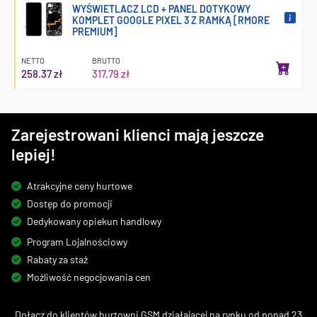
WYŚWIETLACZ LCD + PANEL DOTYKOWY
KOMPLET GOOGLE PIXEL 3 Z RAMKĄ [RMORE
PREMIUM]
NETTO
BRUTTO
258.37 zł
317.79 zł
Zarejestrowani klienci mają jeszcze
lepiej!
Atrakcyjne ceny hurtowe
Dostęp do promocji
Dedykowany opiekun handlowy
Program Lojalnościowy
Rabaty za staż
Możliwość negocjowania cen
Dołącz do klientów hurtowni GSM działającej na rynku od ponad 23