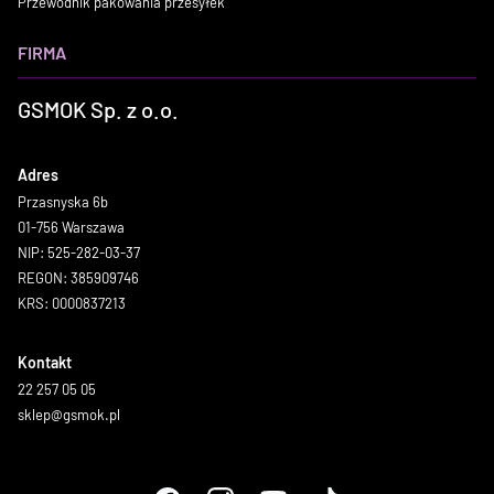
Przewodnik pakowania przesyłek
FIRMA
GSMOK Sp. z o.o.
Adres
Przasnyska 6b
01-756 Warszawa
NIP: 525-282-03-37
REGON: 385909746
KRS: 0000837213
Kontakt
22 257 05 05
sklep@gsmok.pl