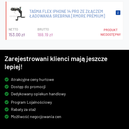
TAŚMA FLEX IPHONE 14 PRO ZE ZŁĄCZEM
ŁADOWANIA SREBRNA [RMORE PREMIUM]
NETTO
BRUTTO
PRODUKT
153.00 zł
188.19 zł
NIEDOSTĘPNY
Zarejestrowani klienci mają jeszcze
lepiej!
Atrakcyjne ceny hurtowe
Dostęp do promocji
Dedykowany opiekun handlowy
Program Lojalnościowy
Rabaty za staż
Możliwość negocjowania cen