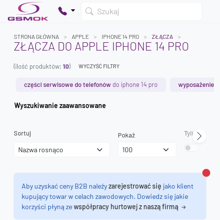
Szukaj
STRONA GŁÓWNA
APPLE
IPHONE 14 PRO
ZŁĄCZA
ZŁĄCZA DO APPLE IPHONE 14 PRO
(ilość produktów:
10
)
WYCZYŚĆ FILTRY
Twój koszyk jest pusty
Dodaj produkty, aby kontynuować.
części serwisowe do telefonów
do iphone 14 pro
wyposażenie s
Wyszukiwanie zaawansowane
0 zł
0 zł
Sortuj
Tylko dostęp
Pokaż
Zamk
Aby uzyskać ceny B2B należy
zarejestrować się
jako klient
kupujący towar w celach zawodowych. Dowiedz się jakie
korzyści płyną ze
współpracy hurtowej z naszą firmą