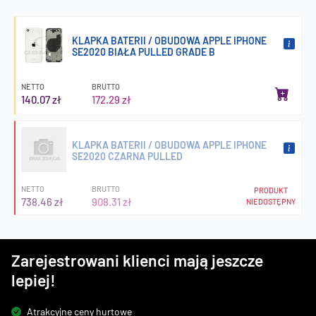
KLAPKA BATERII / OBUDOWA APPLE IPHONE
SE2020 BIAŁA PULLED GRADE B
NETTO
BRUTTO
140.07 zł
172.29 zł
KLAPKA BATERII / OBUDOWA APPLE IPHONE
SE2020 CZARNA PULLED
NETTO
BRUTTO
PRODUKT
738.46 zł
908.31 zł
NIEDOSTĘPNY
Zarejestrowani klienci mają jeszcze
lepiej!
Atrakcyjne ceny hurtowe