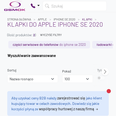
Szukaj
STRONA GŁÓWNA
APPLE
IPHONE SE 2020
KLAPKI
KLAPKI DO APPLE IPHONE SE 2020
(ilość produktów:
2
)
WYCZYŚĆ FILTRY
Twój koszyk jest pusty
Dodaj produkty, aby kontynuować.
części serwisowe do telefonów
do iphone se 2020
ładowarki
do
Wyszukiwanie zaawansowane
0 zł
0 zł
Sortuj
Tylko dostęp
Pokaż
Zamk
Aby uzyskać ceny B2B należy
zarejestrować się
jako klient
kupujący towar w celach zawodowych. Dowiedz się jakie
korzyści płyną ze
współpracy hurtowej z naszą firmą