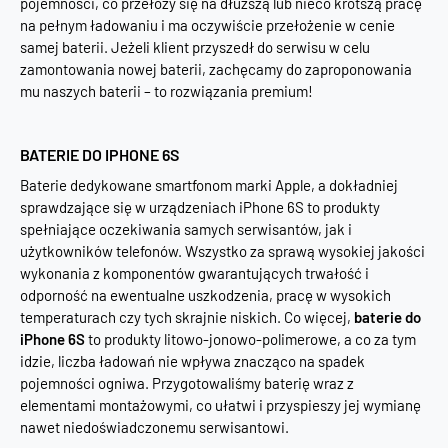
pojemności, co przełoży się na dłuższą lub nieco krótszą pracę
na pełnym ładowaniu i ma oczywiście przełożenie w cenie
samej baterii. Jeżeli klient przyszedł do serwisu w celu
zamontowania nowej baterii, zachęcamy do zaproponowania
mu naszych baterii – to rozwiązania premium!
BATERIE DO IPHONE 6S
Baterie dedykowane smartfonom marki Apple, a dokładniej
sprawdzające się w urządzeniach iPhone 6S to produkty
spełniające oczekiwania samych serwisantów, jak i
użytkowników telefonów. Wszystko za sprawą wysokiej jakości
wykonania z komponentów gwarantujących trwałość i
odporność na ewentualne uszkodzenia, pracę w wysokich
temperaturach czy tych skrajnie niskich. Co więcej,
baterie do
iPhone 6S
to produkty litowo-jonowo-polimerowe, a co za tym
idzie, liczba ładowań nie wpływa znacząco na spadek
pojemności ogniwa. Przygotowaliśmy baterię wraz z
elementami montażowymi, co ułatwi i przyspieszy jej wymianę
nawet niedoświadczonemu serwisantowi.