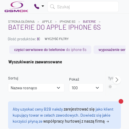
Szukaj
STRONA GŁÓWNA
APPLE
IPHONE 6S
BATERIE
BATERIE DO APPLE IPHONE 6S
(ilość produktów:
3
)
WYCZYŚĆ FILTRY
Twój koszyk jest pusty
Dodaj produkty, aby kontynuować.
części serwisowe do telefonów
do iphone 6s
wyposażenie serw
Wyszukiwanie zaawansowane
0 zł
0 zł
Sortuj
Tylko dostęp
Pokaż
Zamk
Aby uzyskać ceny B2B należy
zarejestrować się
jako klient
kupujący towar w celach zawodowych. Dowiedz się jakie
korzyści płyną ze
współpracy hurtowej z naszą firmą