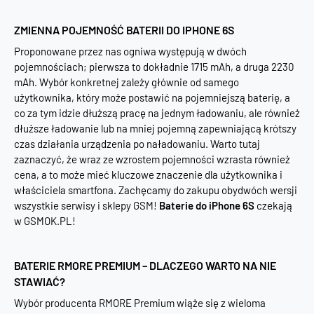
ZMIENNA POJEMNOŚĆ BATERII DO IPHONE 6S
Proponowane przez nas ogniwa występują w dwóch
pojemnościach; pierwsza to dokładnie 1715 mAh, a druga 2230
mAh. Wybór konkretnej zależy głównie od samego
użytkownika, który może postawić na pojemniejszą baterię, a
co za tym idzie dłuższą pracę na jednym ładowaniu, ale również
dłuższe ładowanie lub na mniej pojemną zapewniającą krótszy
czas działania urządzenia po naładowaniu. Warto tutaj
zaznaczyć, że wraz ze wzrostem pojemności wzrasta również
cena, a to może mieć kluczowe znaczenie dla użytkownika i
właściciela smartfona. Zachęcamy do zakupu obydwóch wersji
wszystkie serwisy i sklepy GSM!
Baterie do iPhone 6S
czekają
w GSMOK.PL!
BATERIE RMORE PREMIUM – DLACZEGO WARTO NA NIE
STAWIAĆ?
Wybór producenta RMORE Premium wiąże się z wieloma