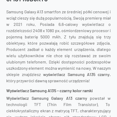
Samsung Galaxy A13 smartfon ze średniej półki cenowej i
wciąż cieszy się dużą popularnością. Swoją premierę miał
w 2021 roku. Posiada 6,6-calowy wyświetlacz o
rozdzielczości 2408 x 1080 px, ośmiordzeniowy procesor i
pojemną baterię 5000 mAh. Z tyłu znajdują się trzy
obiektywy, które pozwalają robić szczegółowe zdjęcia.
Producent zadbał o każdy element urządzenia, dlatego
wielu użytkowników nie chce się rozstawać ze swoim
ulubionym telefonem. Dzięki dostępności podzespołów
uszkodzony element można wymienić na nowy. W naszym
sklepie znajdziesz
wyświetlacz Samsung A135 czarny
,
który przywróci dawną sprawność urządzenia!
Wyświetlacz Samsung A135 – czarny kolor ramki
Wyświetlacz Samsung Galaxy A13 czarny
powstał w
technologii TFT (Thin Film Transistor). To
ciekłokrystaliczny ekran z matrycą TFT, charakteryzujący
się wyższą jakością obrazu niż standardowy LCD i