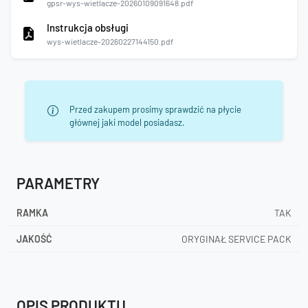
gpsr-wys-wietlacze-20260109091648.pdf
Instrukcja obsługi
wys-wietlacze-20260227144150.pdf
Przed zakupem prosimy sprawdzić na płycie
głównej jaki model posiadasz.
PARAMETRY
RAMKA
TAK
JAKOŚĆ
ORYGINAŁ SERVICE PACK
OPIS PRODUKTU