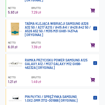
[ORYGINAŁ]
NETTO
BRUTTO
5.93 zł
7.29 zł
TAŚMA KLEJĄCA WIBRACJI SAMSUNG A326
A32 5G / A217 A21S / A415 A41 / A426 A42 5G /
A526 A52 5G / M315 M31 GH81-14374A
[ORYGINAŁ]
NETTO
BRUTTO
6.01 zł
7.39 zł
RAMKA PRZYCISKU POWER SAMSUNG A125
GALAXY A12 / M127 GALAXY M12 GH98-
46232A [ORYGINAŁ]
NETTO
BRUTTO
1.21 zł
1.49 zł
PIN PŁYTKI / SPRĘŻYNKA SAMSUNG
1.0X2.0MM 3712-001666 [ORYGINAŁ]