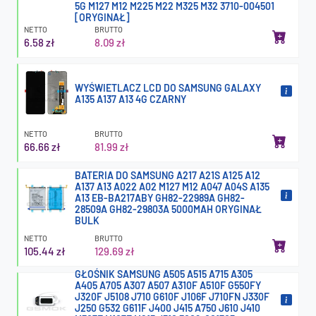
5G M127 M12 M225 M22 M325 M32 3710-004501
[ORYGINAŁ]
NETTO
BRUTTO
6.58 zł
8.09 zł
WYŚWIETLACZ LCD DO SAMSUNG GALAXY
A135 A137 A13 4G CZARNY
NETTO
BRUTTO
66.66 zł
81.99 zł
BATERIA DO SAMSUNG A217 A21S A125 A12
A137 A13 A022 A02 M127 M12 A047 A04S A135
A13 EB-BA217ABY GH82-22989A GH82-
28509A GH82-29803A 5000MAH ORYGINAŁ
BULK
NETTO
BRUTTO
105.44 zł
129.69 zł
GŁOŚNIK SAMSUNG A505 A515 A715 A305
A405 A705 A307 A507 A310F A510F G550FY
J320F J5108 J710 G610F J106F J710FN J330F
J250 G532 G611F J400 J415 A750 J610 J410