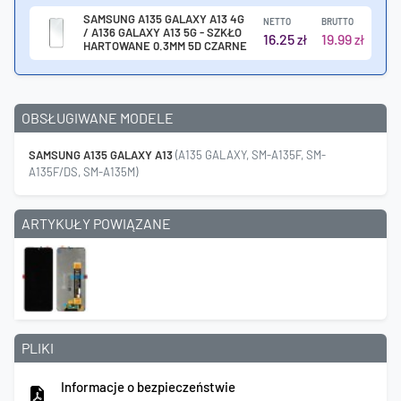
SAMSUNG A135 GALAXY A13 4G
NETTO
BRUTTO
/ A136 GALAXY A13 5G - SZKŁO
16.25
19.99
zł
zł
HARTOWANE 0.3MM 5D CZARNE
OBSŁUGIWANE MODELE
SAMSUNG A135 GALAXY A13
(A135 GALAXY, SM-A135F, SM-
A135F/DS, SM-A135M)
ARTYKUŁY POWIĄZANE
PLIKI
Informacje o bezpieczeństwie