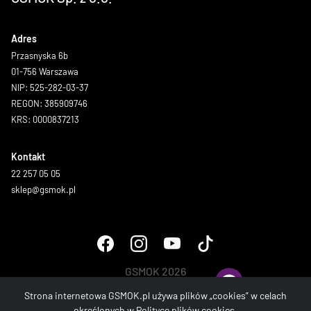
Adres
Przasnyska 6b
01-756 Warszawa
NIP: 525-282-03-37
REGON: 385909746
KRS: 0000837213
Kontakt
22 257 05 05
sklep@gsmok.pl
GSMOK 2026
Wszystkie prawa zastrzeżone.
Strona internetowa GSMOK.pl używa plików „cookies” w celach
określonych w
Polityce plików cookies
.