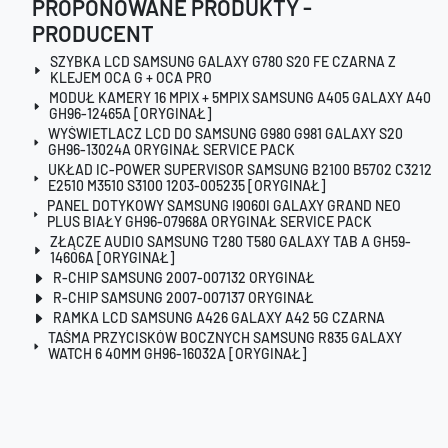
PROPONOWANE PRODUKTY -
PRODUCENT
SZYBKA LCD SAMSUNG GALAXY G780 S20 FE CZARNA Z
KLEJEM OCA G + OCA PRO
MODUŁ KAMERY 16 MPIX + 5MPIX SAMSUNG A405 GALAXY A40
GH96-12465A [ORYGINAŁ]
WYŚWIETLACZ LCD DO SAMSUNG G980 G981 GALAXY S20
GH96-13024A ORYGINAŁ SERVICE PACK
UKŁAD IC-POWER SUPERVISOR SAMSUNG B2100 B5702 C3212
E2510 M3510 S3100 1203-005235 [ORYGINAŁ]
PANEL DOTYKOWY SAMSUNG I9060I GALAXY GRAND NEO
PLUS BIAŁY GH96-07968A ORYGINAŁ SERVICE PACK
ZŁĄCZE AUDIO SAMSUNG T280 T580 GALAXY TAB A GH59-
14606A [ORYGINAŁ]
R-CHIP SAMSUNG 2007-007132 ORYGINAŁ
R-CHIP SAMSUNG 2007-007137 ORYGINAŁ
RAMKA LCD SAMSUNG A426 GALAXY A42 5G CZARNA
TAŚMA PRZYCISKÓW BOCZNYCH SAMSUNG R835 GALAXY
WATCH 6 40MM GH96-16032A [ORYGINAŁ]