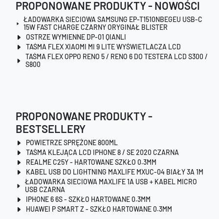
PROPONOWANE PRODUKTY - NOWOŚCI
ŁADOWARKA SIECIOWA SAMSUNG EP-T1510NBEGEU USB-C
15W FAST CHARGE CZARNY ORYGINAŁ BLISTER
OSTRZE WYMIENNE DP-01 QIANLI
TAŚMA FLEX XIAOMI MI 9 LITE WYŚWIETLACZA LCD
TAŚMA FLEX OPPO RENO 5 / RENO 6 DO TESTERA LCD S300 /
S800
PROPONOWANE PRODUKTY -
BESTSELLERY
POWIETRZE SPRĘŻONE 800ML
TAŚMA KLEJĄCA LCD IPHONE 8 / SE 2020 CZARNA
REALME C25Y - HARTOWANE SZKŁO 0.3MM
KABEL USB DO LIGHTNING MAXLIFE MXUC-04 BIAŁY 3A 1M
ŁADOWARKA SIECIOWA MAXLIFE 1A USB + KABEL MICRO
USB CZARNA
IPHONE 6 6S - SZKŁO HARTOWANE 0.3MM
HUAWEI P SMART Z - SZKŁO HARTOWANE 0.3MM