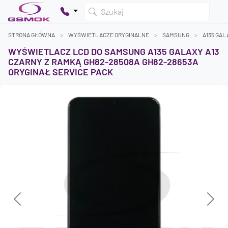
Szukaj
STRONA GŁÓWNA
WYŚWIETLACZE ORYGINALNE
SAMSUNG
A135 GAL
WYŚWIETLACZ LCD DO SAMSUNG A135 GALAXY A13
CZARNY Z RAMKĄ GH82-28508A GH82-28653A
ORYGINAŁ SERVICE PACK
Twój koszyk jest pusty
Dodaj produkty, aby kontynuować.
0 zł
0 zł
Previous
Next