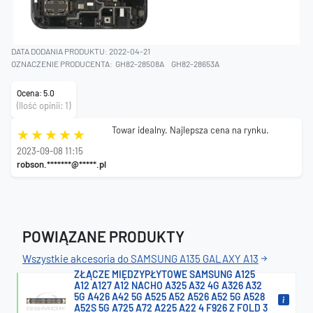
DATA DODANIA PRODUKTU: 2022-04-21
OZNACZENIE PRODUCENTA:
GH82-28508A
GH82-28653A
Ocena: 5.0
(Ilość opinii: 1)
Towar idealny. Najlepsza cena na rynku.
2023-09-08 11:15
robson.*******@*****.pl
POWIĄZANE PRODUKTY
Wszystkie akcesoria do SAMSUNG A135 GALAXY A13
ZŁĄCZE MIĘDZYPŁYTOWE SAMSUNG A125
A12 A127 A12 NACHO A325 A32 4G A326 A32
5G A426 A42 5G A525 A52 A526 A52 5G A528
A52S 5G A725 A72 A225 A22 4 F926 Z FOLD 3