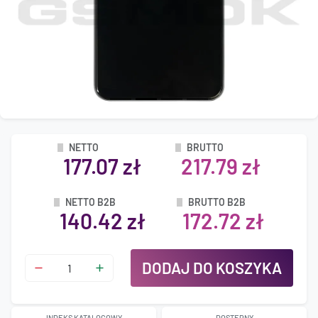
NETTO
BRUTTO
177.07 zł
217.79 zł
NETTO B2B
BRUTTO B2B
140.42 zł
172.72 zł
DODAJ DO KOSZYKA
INDEKS KATALOGOWY
DOSTĘPNY