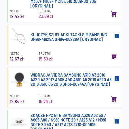
M307F M107F M215 J510 3009-001705
[ORYGINAŁ]
NETTO
BRUTTO
19.42 zł
23.89 zł
KLUCZYK SZUFLADKI TACKI SIM SAMSUNG
GH98-41629A GH64-06229A [ORYGINAŁ]
NETTO
BRUTTO
12.67 zł
15.59 zł
WIBRACJA VIBRA SAMSUNG A310 A3 2016
A320 A3 2017 A405 A40 A510 A5 2016 A920 A8
2018 J510 J5 2016 GH31-00744A [ORYGINAŁ]
NETTO
BRUTTO
12.84 zł
15.79 zł
ZŁĄCZE FPC BTB SAMSUNG A326 A32 5G /
A805 A80 / N980 NOTE 20 / A125 A12 / N981
NOTE 20 5G / A217 A21S 3710-004109