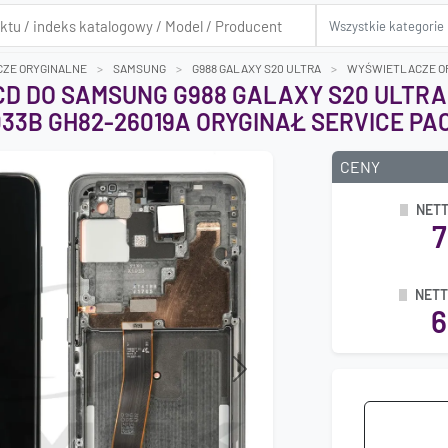
ZE ORYGINALNE
SAMSUNG
G988 GALAXY S20 ULTRA
WYŚWIETLACZE OR
D DO SAMSUNG G988 GALAXY S20 ULTRA
33B GH82-26019A ORYGINAŁ SERVICE PA
CENY
NET
7
NETT
6
Next