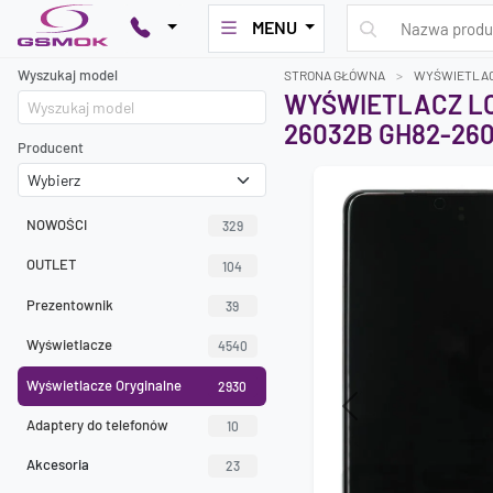
MENU
Wyszukaj model
STRONA GŁÓWNA
WYŚWIETLAC
WYŚWIETLACZ LC
26032B GH82-260
Producent
NOWOŚCI
329
OUTLET
104
Prezentownik
39
Wyświetlacze
4540
Wyświetlacze Oryginalne
2930
Previous
Adaptery do telefonów
10
Akcesoria
23