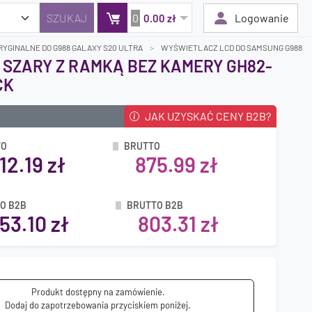
0
Logowanie
0.00 zł
YGINALNE DO G988 GALAXY S20 ULTRA
WYŚWIETLACZ LCD DO SAMSUNG G988 GAL
 SZARY Z RAMKĄ BEZ KAMERY GH82-
CK
Twój koszyk jest pusty
Dodaj produkty, aby kontynuować.
JAK UZYSKAĆ CENY B2B?
TO
BRUTTO
0 zł
12.19 zł
875.99 zł
0 zł
O B2B
BRUTTO B2B
53.10 zł
803.31 zł
Produkt dostępny na zamówienie.
Dodaj do zapotrzebowania przyciskiem poniżej.