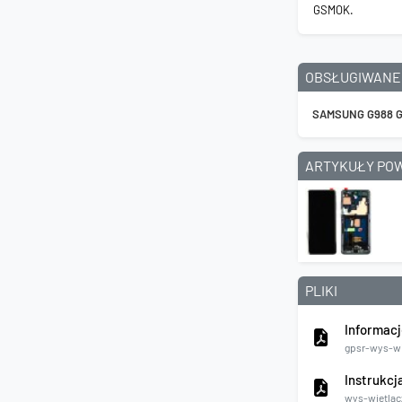
GSMOK.
OBSŁUGIWANE
SAMSUNG G988 G
ARTYKUŁY PO
PLIKI
Informacj
gpsr-wys-wi
Instrukcj
wys-wietlac