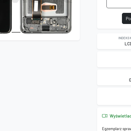
Po
INDEKS
LC
Wyświetla
Egzemplarz spra