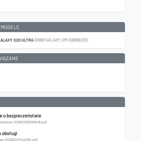
 MODELE
ALAXY S20 ULTRA
(G988 GALAXY, SM-G988B/DS)
WIĄZANE
e o bezpieczeństwie
etlacze-20260109091648.pdf
a obsługi
ze-20260227144150.pdf