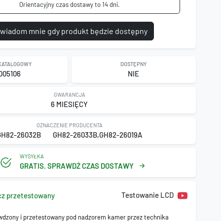
Orientacyjny czas dostawy to 14 dni.
wiadom mnie gdy produkt będzie dostępny
 KATALOGOWY
DOSTĘPNY
D05106
NIE
GWARANCJA
6 MIESIĘCY
OZNACZENIE PRODUCENTA
GH82-26032B
GH82-26033B,GH82-26019A
WYSYŁKA
GRATIS. SPRAWDŹ CZAS DOSTAWY
Testowanie LCD
cz przetestowany
wdzony i przetestowany pod nadzorem kamer przez technika