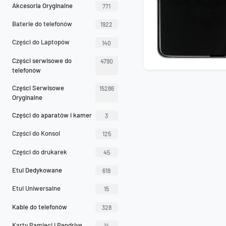
Akcesoria Oryginalne
771
Baterie do telefonów
1922
Części do Laptopów
140
Części serwisowe do
4790
telefonów
Części Serwisowe
15286
Oryginalne
Części do aparatów i kamer
3
Części do Konsol
125
Części do drukarek
45
Etui Dedykowane
619
Etui Uniwersalne
15
Kable do telefonów
328
Karty Pamięci i Pendrive
14