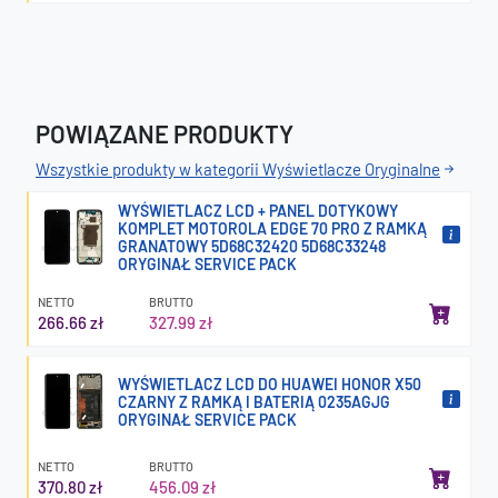
POWIĄZANE PRODUKTY
Wszystkie produkty w kategorii Wyświetlacze Oryginalne
WYŚWIETLACZ LCD + PANEL DOTYKOWY
KOMPLET MOTOROLA EDGE 70 PRO Z RAMKĄ
GRANATOWY 5D68C32420 5D68C33248
ORYGINAŁ SERVICE PACK
NETTO
BRUTTO
266.66 zł
327.99 zł
WYŚWIETLACZ LCD DO HUAWEI HONOR X50
CZARNY Z RAMKĄ I BATERIĄ 0235AGJG
ORYGINAŁ SERVICE PACK
NETTO
BRUTTO
370.80 zł
456.09 zł