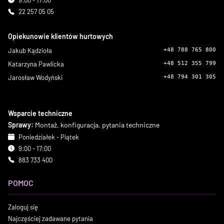
9:00 - 17:00
22 257 05 05
Opiekunowie klientów hurtowych
Jakub Kądzioła
+48 788 765 800
Katarzyna Pawlicka
+48 512 355 799
Jarosław Wodyński
+48 794 301 305
Wsparcie techniczne
Sprawy:
Montaż, konfiguracja, pytania techniczne
Poniedziałek - Piątek
9:00 - 17:00
883 733 400
POMOC
Zaloguj się
Najczęściej zadawane pytania