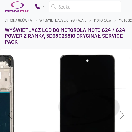
Szukaj
STRONA GŁÓWNA
WYŚWIETLACZE ORYGINALNE
MOTOROLA
MOTO G2
WYŚWIETLACZ LCD DO MOTOROLA MOTO G24 / G24
POWER Z RAMKĄ 5D68C23810 ORYGINAŁ SERVICE
PACK
Twój koszyk jest pusty
Dodaj produkty, aby kontynuować.
0 zł
0 zł
Previous
Next