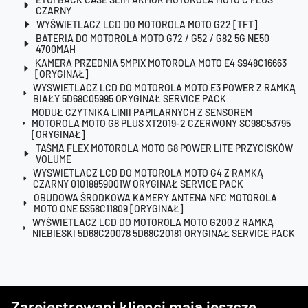
CZARNY
WYŚWIETLACZ LCD DO MOTOROLA MOTO G22 [TFT]
BATERIA DO MOTOROLA MOTO G72 / G52 / G82 5G NE50
4700MAH
KAMERA PRZEDNIA 5MPIX MOTOROLA MOTO E4 S948C16663
[ORYGINAŁ]
WYŚWIETLACZ LCD DO MOTOROLA MOTO E3 POWER Z RAMKĄ
BIAŁY 5D68C05995 ORYGINAŁ SERVICE PACK
MODUŁ CZYTNIKA LINII PAPILARNYCH Z SENSOREM
MOTOROLA MOTO G8 PLUS XT2019-2 CZERWONY SC98C53795
[ORYGINAŁ]
TAŚMA FLEX MOTOROLA MOTO G8 POWER LITE PRZYCISKÓW
VOLUME
WYŚWIETLACZ LCD DO MOTOROLA MOTO G4 Z RAMKĄ
CZARNY 01018859001W ORYGINAŁ SERVICE PACK
OBUDOWA ŚRODKOWA KAMERY ANTENA NFC MOTOROLA
MOTO ONE 5S58C11809 [ORYGINAŁ]
WYŚWIETLACZ LCD DO MOTOROLA MOTO G200 Z RAMKĄ
NIEBIESKI 5D68C20078 5D68C20181 ORYGINAŁ SERVICE PACK
Zarejestrowani klienci mają jeszcze