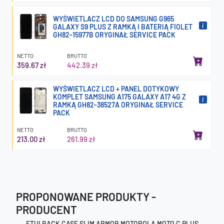
WYŚWIETLACZ LCD DO SAMSUNG G965
GALAXY S9 PLUS Z RAMKĄ I BATERIĄ FIOLET
GH82-15977B ORYGINAŁ SERVICE PACK
NETTO
BRUTTO
359.67 zł
442.39 zł
WYŚWIETLACZ LCD + PANEL DOTYKOWY
KOMPLET SAMSUNG A175 GALAXY A17 4G Z
RAMKĄ GH82-38527A ORYGINAŁ SERVICE
PACK
NETTO
BRUTTO
213.00 zł
261.99 zł
PROPONOWANE PRODUKTY -
PRODUCENT
ETUI BACK CASE SLIM ARMOR MOTOROLA MOTO C PLUS