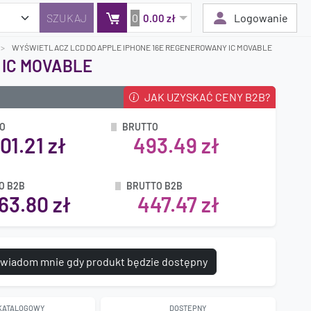
0
Logowanie
0.00 zł
WYŚWIETLACZ LCD DO APPLE IPHONE 16E REGENEROWANY IC MOVABLE
 IC MOVABLE
JAK UZYSKAĆ CENY B2B?
Twój koszyk jest pusty
Dodaj produkty, aby kontynuować.
O
BRUTTO
01.21 zł
493.49 zł
0 zł
0 zł
O B2B
BRUTTO B2B
63.80 zł
447.47 zł
wiadom mnie gdy produkt będzie dostępny
 KATALOGOWY
DOSTĘPNY