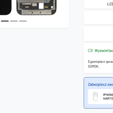
LC
Wyświetla
Egzemplarz spra
GSMOK.
Zabezpiecz sw
IPHONE
HARTO