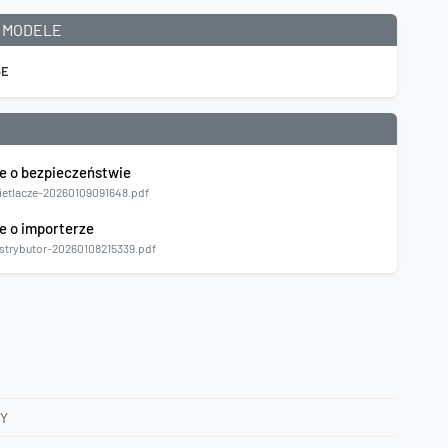
 MODELE
6E
e o bezpieczeństwie
etlacze-20260109091648.pdf
e o importerze
strybutor-20260108215339.pdf
Y