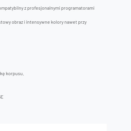
kompatybilny z profesjonalnymi programatorami
towy obraz i intensywne kolory nawet przy
mkę korpusu.
6E