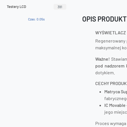
Testery LCD
391
OPIS PRODUK
Czas: 0.05s
WYŚWIETLACZ 
Regenerowany 
maksymalnej kom
Ważne!
Stawiam
pod nadzorem 
dotykiem.
CECHY PRODUK
Matryca Su
fabryczneg
IC Movable
jego miejs
Proces wymaga 