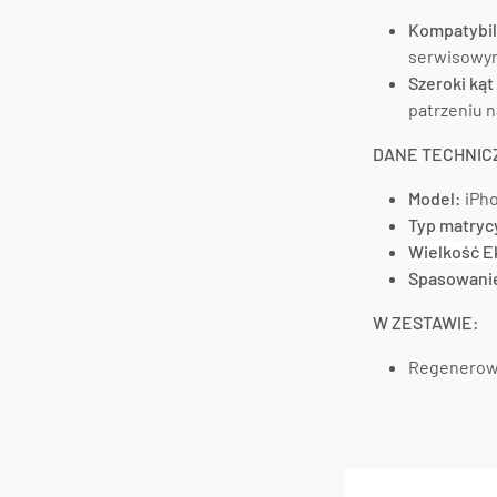
Kompatybi
serwisowymi
Szeroki kąt
patrzeniu 
DANE TECHNIC
Model:
iPho
Typ matryc
Wielkość E
Spasowani
W ZESTAWIE:
Regenerowa