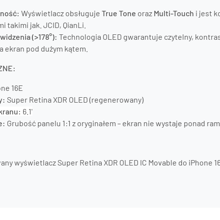
lność:
Wyświetlacz obsługuje
True Tone
oraz
Multi-Touch
i jest 
 takimi jak. JCID, QianLi.
 widzenia (>178°):
Technologia OLED gwarantuje czytelny, kontras
na ekran pod dużym kątem.
ZNE:
ne 16E
y:
Super Retina XDR OLED (regenerowany)
kranu:
6.1'
e:
Grubość panelu 1:1 z oryginałem – ekran nie wystaje ponad ra
ny wyświetlacz Super Retina XDR OLED IC Movable do iPhone 1