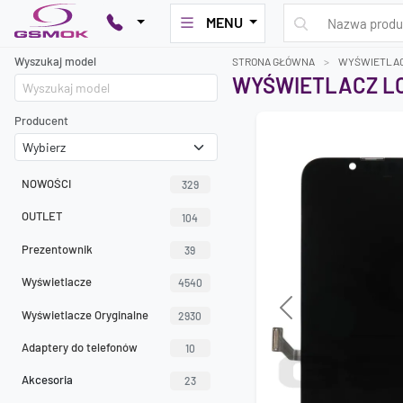
MENU
Wyszukaj model
STRONA GŁÓWNA
WYŚWIETLAC
WYŚWIETLACZ LC
Producent
NOWOŚCI
329
OUTLET
104
Prezentownik
39
Wyświetlacze
4540
Wyświetlacze Oryginalne
Previous
2930
Adaptery do telefonów
10
Akcesoria
23