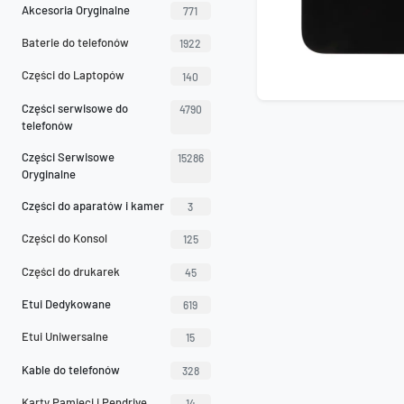
Akcesoria Oryginalne
771
Baterie do telefonów
1922
Części do Laptopów
140
Części serwisowe do
4790
telefonów
Części Serwisowe
15286
Oryginalne
Części do aparatów i kamer
3
Części do Konsol
125
Części do drukarek
45
Etui Dedykowane
619
Etui Uniwersalne
15
Kable do telefonów
328
Karty Pamięci i Pendrive
14