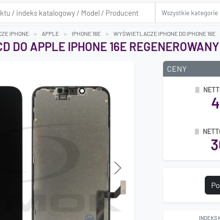
ZE IPHONE
APPLE
IPHONE 16E
WYŚWIETLACZE IPHONE DO IPHONE 16E
D DO APPLE IPHONE 16E REGENEROWANY
CENY
NETT
4
NETT
3
Next
Po
INDEKS