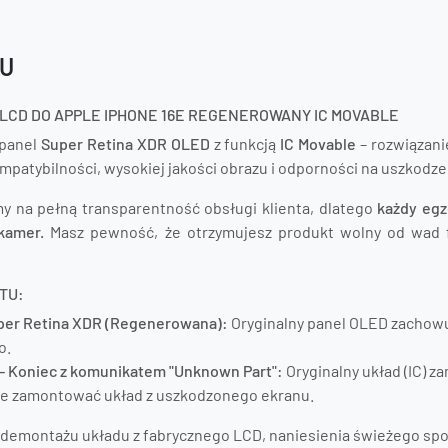
TU
LCD DO APPLE IPHONE 16E REGENEROWANY IC MOVABLE
panel
Super Retina XDR OLED
z funkcją
IC Movable
– rozwiązani
patybilności, wysokiej jakości obrazu i odporności na uszkodze
y na pełną transparentność obsługi klienta, dlatego
każdy egz
kamer.
Masz pewność, że otrzymujesz produkt wolny od wad f
TU:
per Retina XDR (Regenerowana):
Oryginalny panel OLED zachowuj
o.
 – Koniec z komunikatem "Unknown Part":
Oryginalny układ (IC) 
ce zamontować układ z uszkodzonego ekranu.
demontażu układu z fabrycznego LCD, naniesienia świeżego spo