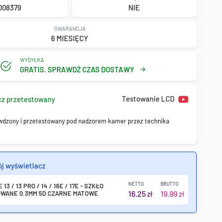
D08379
NIE
GWARANCJA
6 MIESIĘCY
WYSYŁKA
GRATIS. SPRAWDŹ CZAS DOSTAWY
Testowanie LCD
cz przetestowany
wdzony i przetestowany pod nadzorem kamer przez technika
ój wyświetlacz
NETTO
BRUTTO
 13 / 13 PRO / 14 / 16E / 17E - SZKŁO
16.25
19.99
WANE 0.3MM 5D CZARNE MATOWE
zł
zł