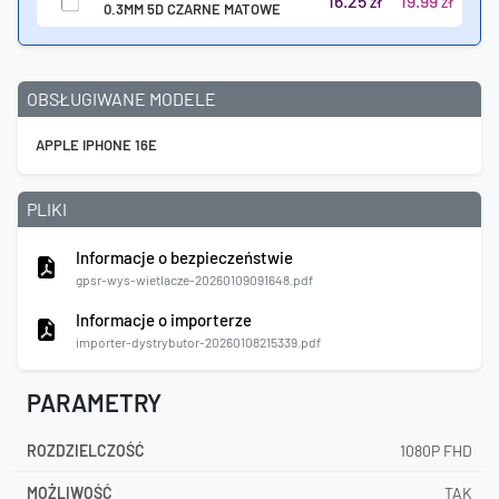
16.25
19.99
zł
zł
0.3MM 5D CZARNE MATOWE
OBSŁUGIWANE MODELE
APPLE IPHONE 16E
PLIKI
Informacje o bezpieczeństwie
gpsr-wys-wietlacze-20260109091648.pdf
Informacje o importerze
importer-dystrybutor-20260108215339.pdf
PARAMETRY
ROZDZIELCZOŚĆ
1080P FHD
MOŻLIWOŚĆ
TAK