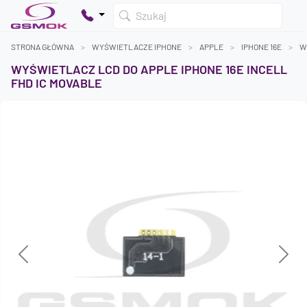
Szukaj
STRONA GŁÓWNA
WYŚWIETLACZE IPHONE
APPLE
IPHONE 16E
W
WYŚWIETLACZ LCD DO APPLE IPHONE 16E INCELL
FHD IC MOVABLE
Twój koszyk jest pusty
Dodaj produkty, aby kontynuować.
0 zł
0 zł
Previous
Next