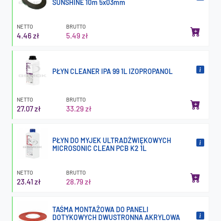
SUNSHINE 10m 5x03mm
NETTO
BRUTTO
4.46 zł
5.49 zł
PŁYN CLEANER IPA 99 1L IZOPROPANOL
NETTO
BRUTTO
27.07 zł
33.29 zł
PŁYN DO MYJEK ULTRADŹWIĘKOWYCH
MICROSONIC CLEAN PCB K2 1L
NETTO
BRUTTO
23.41 zł
28.79 zł
TAŚMA MONTAŻOWA DO PANELI
DOTYKOWYCH DWUSTRONNA AKRYLOWA