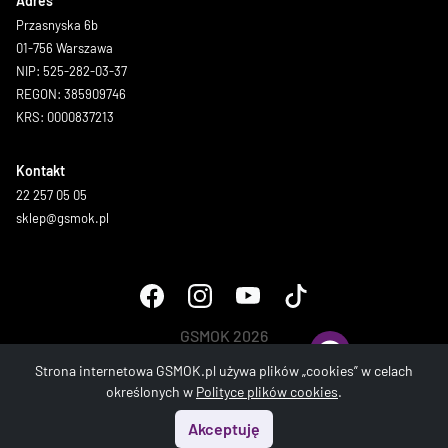
Adres
Przasnyska 6b
01-756 Warszawa
NIP: 525-282-03-37
REGON: 385909746
KRS: 0000837213
Kontakt
22 257 05 05
sklep@gsmok.pl
GSMOK 2026
Wszystkie prawa zastrzeżone.
Strona internetowa GSMOK.pl używa plików „cookies” w celach
określonych w
Polityce plików cookies
.
Akceptuję
Start
Menu
Szukaj
Koszyk
Konto