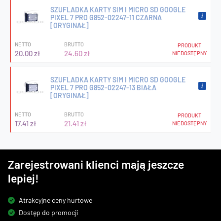
SZUFLADKA KARTY SIM I MICRO SD GOOGLE
PIXEL 7 PRO G852-02247-11 CZARNA
[ORYGINAŁ]
NETTO
BRUTTO
PRODUKT
20.00 zł
24.60 zł
NIEDOSTĘPNY
SZUFLADKA KARTY SIM I MICRO SD GOOGLE
PIXEL 7 PRO G852-02247-13 BIAŁA
[ORYGINAŁ]
NETTO
BRUTTO
PRODUKT
17.41 zł
21.41 zł
NIEDOSTĘPNY
Zarejestrowani klienci mają jeszcze
lepiej!
Atrakcyjne ceny hurtowe
Dostęp do promocji