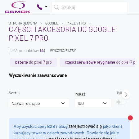
Szukaj
STRONA GŁÓWNA
GOOGLE
PIXEL 7 PRO
CZĘŚCI I AKCESORIA DO GOOGLE
PIXEL 7 PRO
Twój koszyk jest pusty
(ilość produktów:
14
)
Dodaj produkty, aby kontynuować.
WYCZYŚĆ FILTRY
baterie
do pixel 7 pro
części serwisowe oryginalne
do pixel 7 pro
0 zł
Wyszukiwanie zaawansowane
0 zł
Sortuj
Tylko dostęp
Pokaż
Zamk
Aby uzyskać ceny B2B należy
zarejestrować się
jako klient
kupujący towar w celach zawodowych. Dowiedz się jakie