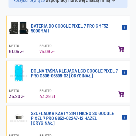
korzyści płyną ze
współpracy hurtowej z naszą firmą
BATERIA DO GOOGLE PIXEL 7 PRO GMF5Z
5000MAH
NETTO
BRUTTO
61.05 zł
75.09 zł
DOLNA TAŚMA KLEJĄCA LCD GOOGLE PIXEL 7
PRO G806-06898-03 [ORYGINAŁ]
NETTO
BRUTTO
35.20 zł
43.29 zł
SZUFLADKA KARTY SIM I MICRO SD GOOGLE
PIXEL 7 PRO G852-02247-12 HAZEL
[ORYGINAŁ]
NETTO
BRUTTO