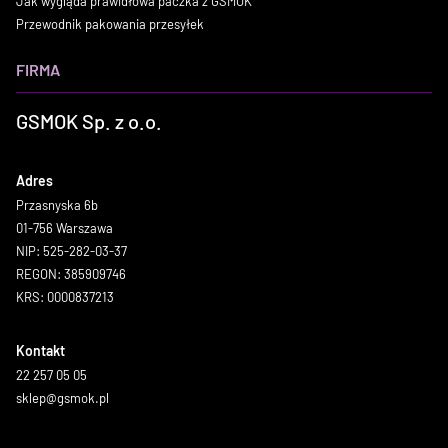
Jak wygląda prawidłowa paczka z GSMOK
Przewodnik pakowania przesyłek
FIRMA
GSMOK Sp. z o.o.
Adres
Przasnyska 6b
01-756 Warszawa
NIP: 525-282-03-37
REGON: 385909746
KRS: 0000837213
Kontakt
22 257 05 05
sklep@gsmok.pl