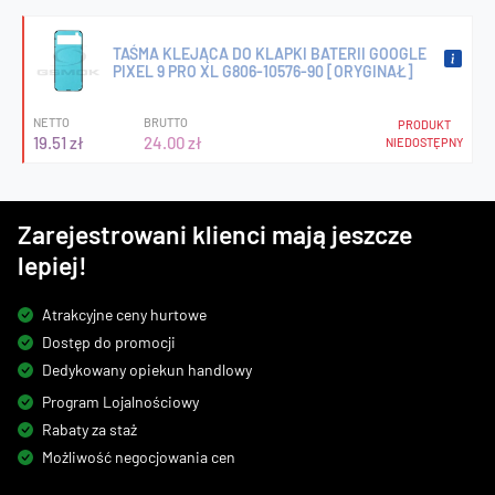
TAŚMA KLEJĄCA DO KLAPKI BATERII GOOGLE
PIXEL 9 PRO XL G806-10576-90 [ORYGINAŁ]
NETTO
BRUTTO
PRODUKT
19.51 zł
24.00 zł
NIEDOSTĘPNY
Zarejestrowani klienci mają jeszcze
lepiej!
Atrakcyjne ceny hurtowe
Dostęp do promocji
Dedykowany opiekun handlowy
Program Lojalnościowy
Rabaty za staż
Możliwość negocjowania cen