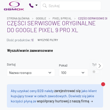
Szukaj
STRONA GŁÓWNA
GOOGLE
PIXEL 9 PRO XL
CZĘŚCI SERWISOWE OR
CZĘŚCI SERWISOWE ORYGINALNE
DO GOOGLE PIXEL 9 PRO XL
Twój koszyk jest pusty
(ilość produktów:
1
)
Dodaj produkty, aby kontynuować.
WYCZYŚĆ FILTRY
Wyszukiwanie zaawansowane
0 zł
0 zł
Sortuj
Tylko dostęp
Pokaż
Zamk
Aby uzyskać ceny B2B należy
zarejestrować się
jako klient
kupujący towar w celach zawodowych. Dowiedz się jakie
korzyści płyną ze
współpracy hurtowej z naszą firmą