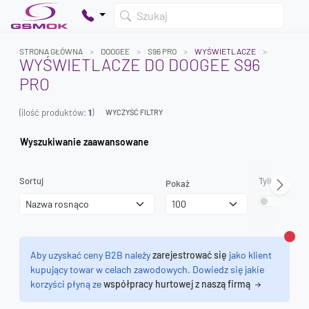
Szukaj
STRONA GŁÓWNA
DOOGEE
S96 PRO
WYŚWIETLACZE
WYŚWIETLACZE DO DOOGEE S96
PRO
Twój koszyk jest pusty
(ilość produktów:
1
)
Dodaj produkty, aby kontynuować.
WYCZYŚĆ FILTRY
Wyszukiwanie zaawansowane
0 zł
0 zł
Sortuj
Tylko dostęp
Pokaż
Zamk
Aby uzyskać ceny B2B należy
zarejestrować się
jako klient
kupujący towar w celach zawodowych. Dowiedz się jakie
korzyści płyną ze
współpracy hurtowej z naszą firmą