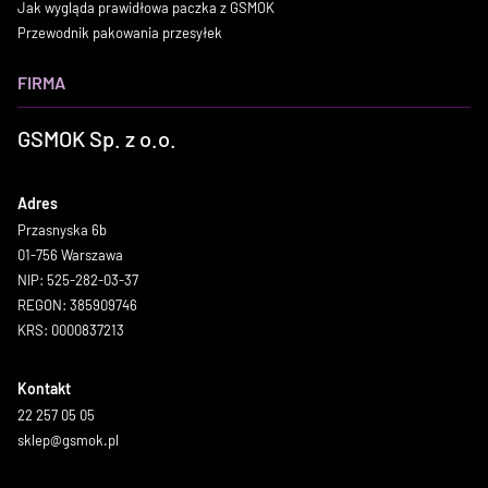
Jak wygląda prawidłowa paczka z GSMOK
Przewodnik pakowania przesyłek
FIRMA
GSMOK Sp. z o.o.
Adres
Przasnyska 6b
01-756 Warszawa
NIP: 525-282-03-37
REGON: 385909746
KRS: 0000837213
Kontakt
22 257 05 05
sklep@gsmok.pl