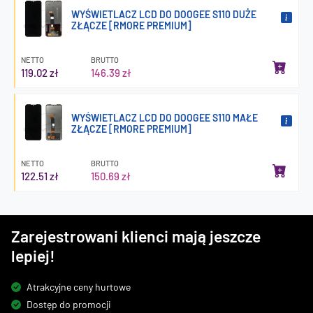
WYŚWIETLACZ LCD DO DOOGEE S110 DUŻE
ZŁĄCZE [RMORE PREMIUM]
NETTO
BRUTTO
119.02 zł
146.39 zł
WYŚWIETLACZ LCD DO DOOGEE S110 MAŁE
ZŁĄCZE [RMORE PREMIUM]
NETTO
BRUTTO
122.51 zł
150.69 zł
Zarejestrowani klienci mają jeszcze
lepiej!
Atrakcyjne ceny hurtowe
Dostęp do promocji