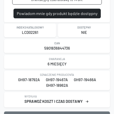
Powiadom mnie gdy produkt będzie dostępny
INDEKS KATALOGOWY
DOSTĘPNY
LCD02261
NIE
EAN
5901836844736
GWARANCJA
6 MIESIĘCY
OZNACZENIE PRODUCENTA
GH97-18792A
GH97-19467A
GH97-19466A
GH97-18962A
WYSYŁKA
SPRAWDŹ KOSZT I CZAS DOSTAWY