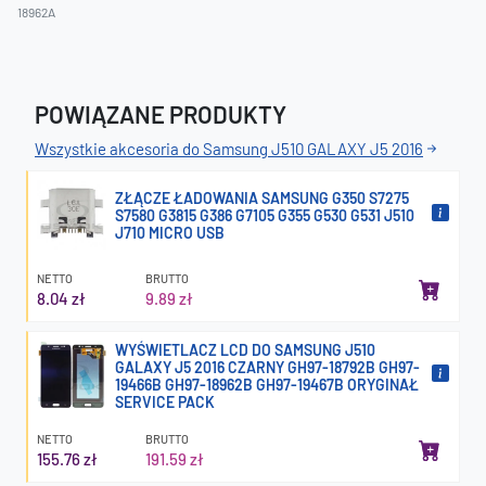
18962A
POWIĄZANE PRODUKTY
Wszystkie akcesoria do Samsung J510 GALAXY J5 2016
ZŁĄCZE ŁADOWANIA SAMSUNG G350 S7275
S7580 G3815 G386 G7105 G355 G530 G531 J510
J710 MICRO USB
NETTO
BRUTTO
8.04 zł
9.89 zł
WYŚWIETLACZ LCD DO SAMSUNG J510
GALAXY J5 2016 CZARNY GH97-18792B GH97-
19466B GH97-18962B GH97-19467B ORYGINAŁ
SERVICE PACK
NETTO
BRUTTO
155.76 zł
191.59 zł