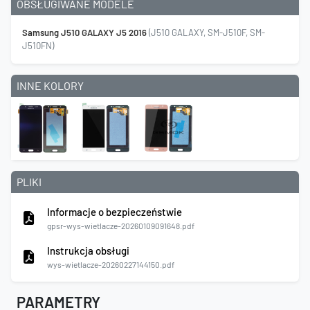
OBSŁUGIWANE MODELE
Samsung J510 GALAXY J5 2016
(J510 GALAXY, SM-J510F, SM-
J510FN)
INNE KOLORY
PLIKI
Informacje o bezpieczeństwie
gpsr-wys-wietlacze-20260109091648.pdf
Instrukcja obsługi
wys-wietlacze-20260227144150.pdf
PARAMETRY