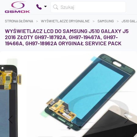
Szukaj
STRONA GŁÓWNA
WYŚWIETLACZE ORYGINALNE
SAMSUNG
J510 GAL
WYŚWIETLACZ LCD DO SAMSUNG J510 GALAXY J5
2016 ZŁOTY GH97-18792A, GH97-19467A, GH97-
19466A, GH97-18962A ORYGINAŁ SERVICE PACK
Twój koszyk jest pusty
Dodaj produkty, aby kontynuować.
0 zł
0 zł
Previous
Next