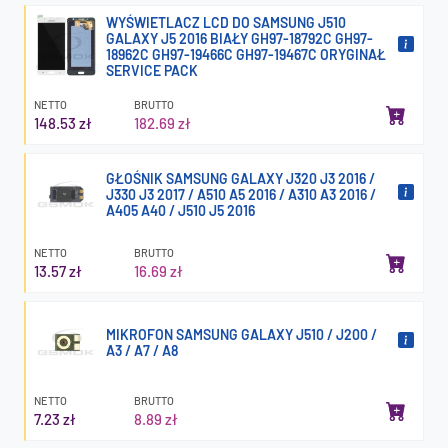
WYŚWIETLACZ LCD DO SAMSUNG J510
GALAXY J5 2016 BIAŁY GH97-18792C GH97-
18962C GH97-19466C GH97-19467C ORYGINAŁ
SERVICE PACK
NETTO
BRUTTO
148.53 zł
182.69 zł
GŁOŚNIK SAMSUNG GALAXY J320 J3 2016 /
J330 J3 2017 / A510 A5 2016 / A310 A3 2016 /
A405 A40 / J510 J5 2016
NETTO
BRUTTO
13.57 zł
16.69 zł
MIKROFON SAMSUNG GALAXY J510 / J200 /
A3 / A7 / A8
NETTO
BRUTTO
7.23 zł
8.89 zł