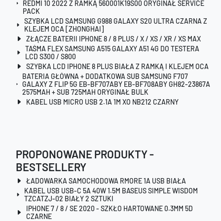
REDMI 10 2022 Z RAMKĄ 560001K19S00 ORYGINAŁ SERVICE
PACK
SZYBKA LCD SAMSUNG G988 GALAXY S20 ULTRA CZARNA Z
KLEJEM OCA [ZHONGHAI]
ZŁĄCZE BATERII IPHONE 8 / 8 PLUS / X / XS / XR / XS MAX
TAŚMA FLEX SAMSUNG A515 GALAXY A51 4G DO TESTERA
LCD S300 / S800
SZYBKA LCD IPHONE 8 PLUS BIAŁA Z RAMKĄ I KLEJEM OCA
BATERIA GŁÓWNA + DODATKOWA SUB SAMSUNG F707
GALAXY Z FLIP 5G EB-BF707ABY EB-BF708ABY GH82-23867A
2575MAH + SUB 725MAH ORYGINAŁ BULK
KABEL USB MICRO USB 2.1A 1M XO NB212 CZARNY
PROPONOWANE PRODUKTY -
BESTSELLERY
ŁADOWARKA SAMOCHODOWA RMORE 1A USB BIAŁA
KABEL USB USB-C 5A 40W 1.5M BASEUS SIMPLE WISDOM
TZCATZJ-02 BIAŁY 2 SZTUKI
IPHONE 7 / 8 / SE 2020 - SZKŁO HARTOWANE 0.3MM 5D
CZARNE