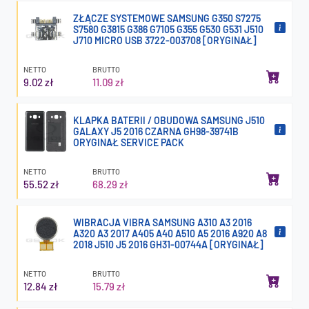
ZŁĄCZE SYSTEMOWE SAMSUNG G350 S7275
S7580 G3815 G386 G7105 G355 G530 G531 J510
J710 MICRO USB 3722-003708 [ORYGINAŁ]
NETTO
BRUTTO
9.02 zł
11.09 zł
KLAPKA BATERII / OBUDOWA SAMSUNG J510
GALAXY J5 2016 CZARNA GH98-39741B
ORYGINAŁ SERVICE PACK
NETTO
BRUTTO
55.52 zł
68.29 zł
WIBRACJA VIBRA SAMSUNG A310 A3 2016
A320 A3 2017 A405 A40 A510 A5 2016 A920 A8
2018 J510 J5 2016 GH31-00744A [ORYGINAŁ]
NETTO
BRUTTO
12.84 zł
15.79 zł