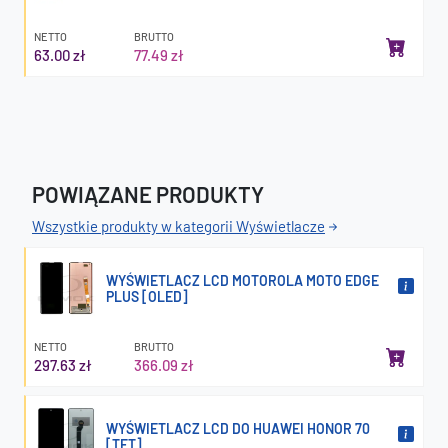
NETTO
BRUTTO
63.00 zł
77.49 zł
POWIĄZANE PRODUKTY
Wszystkie produkty w kategorii Wyświetlacze
WYŚWIETLACZ LCD MOTOROLA MOTO EDGE
PLUS [OLED]
NETTO
BRUTTO
297.63 zł
366.09 zł
WYŚWIETLACZ LCD DO HUAWEI HONOR 70
[TFT]