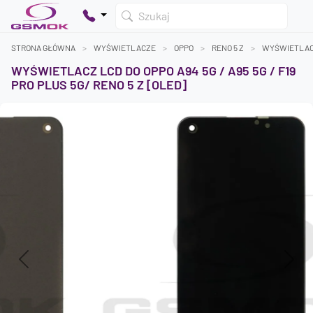
Szukaj
STRONA GŁÓWNA
WYŚWIETLACZE
OPPO
RENO 5 Z
WYŚWIETLACZ
WYŚWIETLACZ LCD DO OPPO A94 5G / A95 5G / F19
PRO PLUS 5G/ RENO 5 Z [OLED]
Twój koszyk jest pusty
Dodaj produkty, aby kontynuować.
0 zł
0 zł
Previous
Next