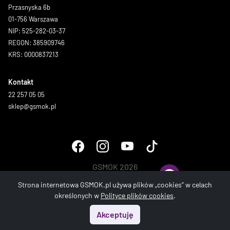
Przasnyska 6b
01-756 Warszawa
NIP: 525-282-03-37
REGON: 385909746
KRS: 0000837213
Kontakt
22 257 05 05
sklep@gsmok.pl
GSMOK 2026
Wszystkie prawa zastrzeżone.
Strona internetowa GSMOK.pl używa plików „cookies” w celach
określonych w
Polityce plików cookies
.
Akceptuję
Start
Menu
Szukaj
Koszyk
Konto
Strona wygenerowana w 1.091 sek