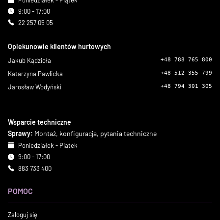
9:00 - 17:00
22 257 05 05
Opiekunowie klientów hurtowych
Jakub Kądzioła
+48 788 765 800
Katarzyna Pawlicka
+48 512 355 799
Jarosław Wodyński
+48 794 301 305
Wsparcie techniczne
Sprawy:
Montaż, konfiguracja, pytania techniczne
Poniedziałek - Piątek
9:00 - 17:00
883 733 400
POMOC
Zaloguj się