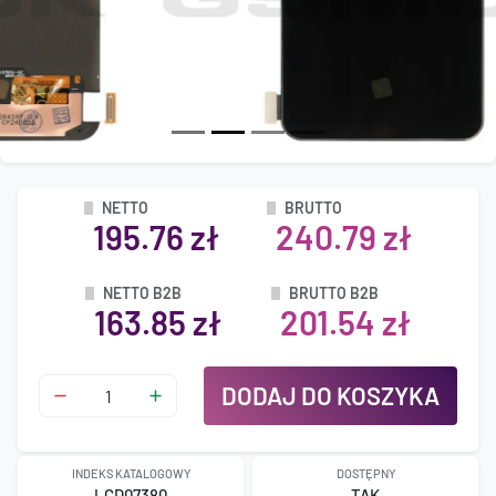
NETTO
BRUTTO
195.76 zł
240.79 zł
NETTO B2B
BRUTTO B2B
163.85 zł
201.54 zł
DODAJ DO KOSZYKA
INDEKS KATALOGOWY
DOSTĘPNY
LCD07380
TAK