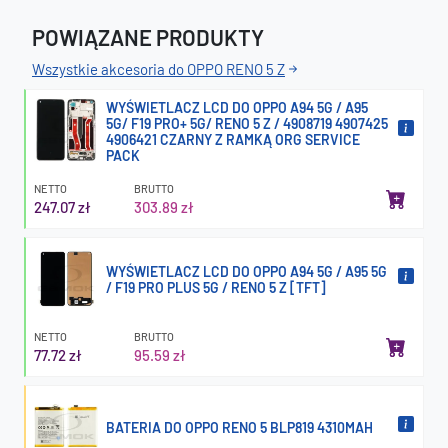
POWIĄZANE PRODUKTY
Wszystkie akcesoria do OPPO RENO 5 Z
WYŚWIETLACZ LCD DO OPPO A94 5G / A95
5G/ F19 PRO+ 5G/ RENO 5 Z / 4908719 4907425
4906421 CZARNY Z RAMKĄ ORG SERVICE
PACK
NETTO
BRUTTO
247.07 zł
303.89 zł
WYŚWIETLACZ LCD DO OPPO A94 5G / A95 5G
/ F19 PRO PLUS 5G / RENO 5 Z [TFT]
NETTO
BRUTTO
77.72 zł
95.59 zł
BATERIA DO OPPO RENO 5 BLP819 4310MAH