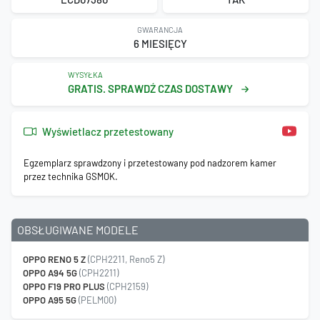
GWARANCJA
6 MIESIĘCY
WYSYŁKA
GRATIS. SPRAWDŹ CZAS DOSTAWY
Wyświetlacz przetestowany
Egzemplarz sprawdzony i przetestowany pod nadzorem kamer
przez technika GSMOK.
OBSŁUGIWANE MODELE
OPPO RENO 5 Z
(CPH2211, Reno5 Z)
OPPO A94 5G
(CPH2211)
OPPO F19 PRO PLUS
(CPH2159)
OPPO A95 5G
(PELM00)