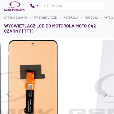
Szukaj
STRONA GŁÓWNA
WYŚWIETLACZE
MOTOROLA
MOTO G42
WYŚWI
WYŚWIETLACZ LCD DO MOTOROLA MOTO G42
CZARNY [TFT]
Twój koszyk jest pusty
Dodaj produkty, aby kontynuować.
0 zł
0 zł
Previous
Next