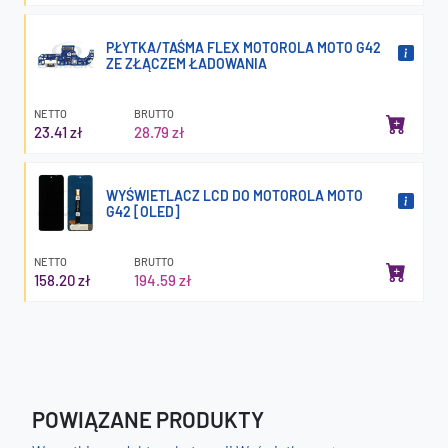
PŁYTKA/TAŚMA FLEX MOTOROLA MOTO G42
ZE ZŁĄCZEM ŁADOWANIA
NETTO
BRUTTO
23.41 zł
28.79 zł
WYŚWIETLACZ LCD DO MOTOROLA MOTO
G42 [OLED]
NETTO
BRUTTO
158.20 zł
194.59 zł
POWIĄZANE PRODUKTY