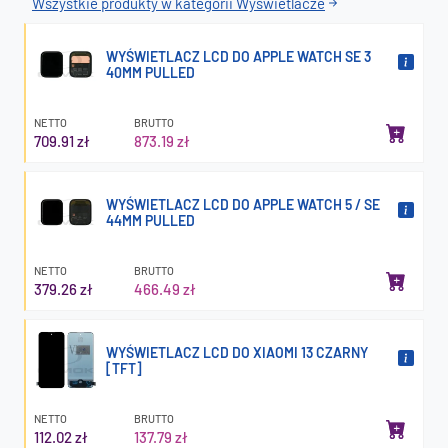
Wszystkie produkty w kategorii Wyświetlacze
WYŚWIETLACZ LCD DO APPLE WATCH SE 3
40MM PULLED
NETTO
BRUTTO
709.91 zł
873.19 zł
WYŚWIETLACZ LCD DO APPLE WATCH 5 / SE
44MM PULLED
NETTO
BRUTTO
379.26 zł
466.49 zł
WYŚWIETLACZ LCD DO XIAOMI 13 CZARNY
[TFT]
NETTO
BRUTTO
112.02 zł
137.79 zł