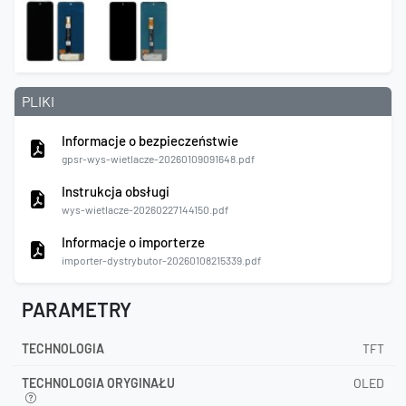
PLIKI
Informacje o bezpieczeństwie
gpsr-wys-wietlacze-20260109091648.pdf
Instrukcja obsługi
wys-wietlacze-20260227144150.pdf
Informacje o importerze
importer-dystrybutor-20260108215339.pdf
PARAMETRY
TECHNOLOGIA
TFT
TECHNOLOGIA ORYGINAŁU
OLED