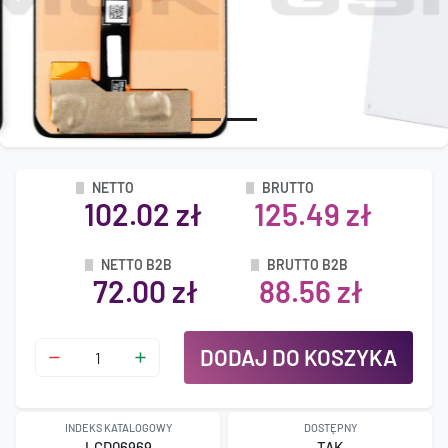
NETTO
BRUTTO
102.02 zł
125.49 zł
NETTO B2B
BRUTTO B2B
72.00 zł
88.56 zł
DODAJ DO KOSZYKA
INDEKS KATALOGOWY
DOSTĘPNY
LCD06969
TAK