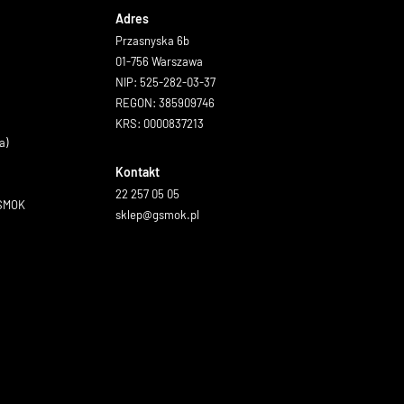
Adres
Przasnyska 6b
01-756 Warszawa
NIP: 525-282-03-37
REGON: 385909746
KRS: 0000837213
a)
Kontakt
22 257 05 05
GSMOK
sklep@gsmok.pl