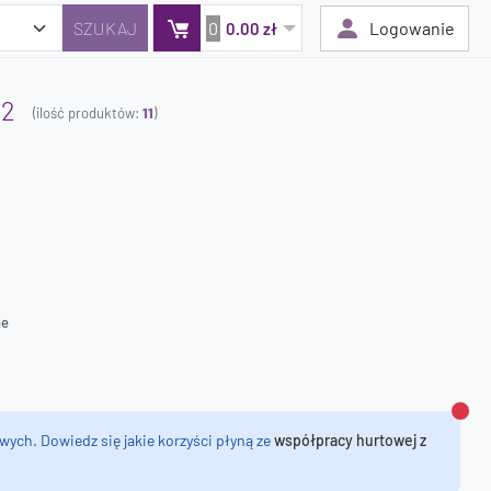
0
Logowanie
0.00 zł
 2
(ilość produktów:
11
)
Twój koszyk jest pusty
Dodaj produkty, aby kontynuować.
0 zł
0 zł
ne
Zamk
wych. Dowiedz się jakie korzyści płyną ze
współpracy hurtowej z