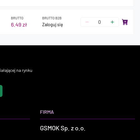
BRUTTO
BRUTTO B2B
6.49 zł
Zaloguj się
ałającej na rynku
FIRMA
GSMOK Sp. z o.o.