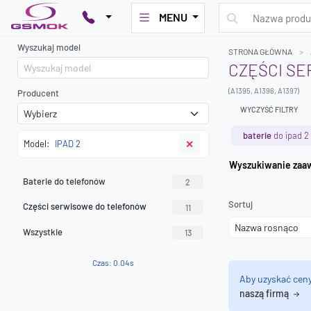
MENU
Wyszukaj model
STRONA GŁÓWNA
CZĘŚCI SE
(A1395, A1396, A1397)
Producent
WYCZYŚĆ FILTRY
baterie
do ipad 2
Model:
IPAD 2
✕
Wyszuk
Baterie do telefonów
2
Sortuj
Części serwisowe do telefonów
11
Wszystkie
13
Czas: 0.04s
Aby uzyskać cen
naszą firmą