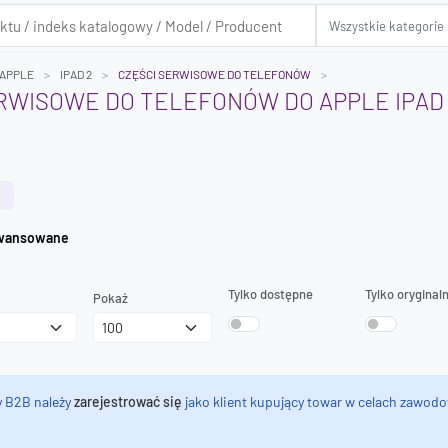
APPLE
IPAD 2
CZĘŚCI SERWISOWE DO TELEFONÓW
RWISOWE DO TELEFONÓW DO APPLE IPAD
iwanie zaawansowane
Tylko dostępne
Tylko oryginal
Pokaż
y B2B należy
zarejestrować się
jako klient kupujący towar w celach zawodo