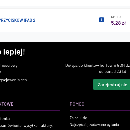
NETTO
PRZYCISKÓW IPAD 2
5.28 zł
 lepiej!
lnościowy
Dołącz do klientów hurtowni GSM dzi
od ponad 23 lat
ż
gocjowania cen
Zarejestruj się
KTOWE
POMOC
Zaloguj się
lienta
Najczęściej zadawane pytania
 zamówienia, wysyłka, faktury,