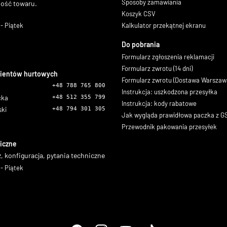
Sposoby zamawiania
ność towaru.
Koszyk CSV
- Piątek
Kalkulator przekątnej ekranu
Do pobrania
Formularz zgłoszenia reklamacji
Formularz zwrotu (14 dni)
lientów hurtowych
Formularz zwrotu (Dostawa Warszaw
+48 788 765 800
Instrukcja: uszkodzona przesyłka
icka
+48 512 355 799
Instrukcja: kody rabatowe
ski
+48 794 301 305
Jak wygląda prawidłowa paczka z 
Przewodnik pakowania przesyłek
iczne
, konfiguracja, pytania techniczne
- Piątek