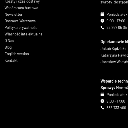
Koszty i czas dostawy
zwroty, dostęp
Współpraca hurtowa
Newsletter
Poniedziałek 
Dostawa Warszawa
9:00 - 17:00
Polityka prywatności
22 257 05 05
Własność intelektualna
O Nas
Opiekunowie k
Blog
Jakub Kądzioła
English version
Katarzyna Pawl
Kontakt
Jarosław Wodyń
Wsparcie techn
Sprawy:
Montaż
Poniedziałek 
9:00 - 17:00
883 733 400