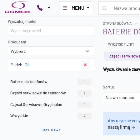
MENU
Wyszukaj model
STRONA GŁÓWNA
BATERIE D
Producent
WYCZYŚĆ FILTRY
części serwisowe
Model:
G4
✕
Wyszuk
Baterie do telefonów
1
Sortuj
Części serwisowe do telefonów
2
Części Serwisowe Oryginalne
1
Wszystkie
4
Aby uzyskać cen
naszą firmą
Czas: 0.04s