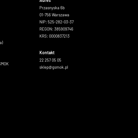
Adres
Przasnyska 6b
01-756 Warszawa
NIP: 525-282-03-37
REGON: 385909746
KRS: 0000837213
a)
Kontakt
22 257 05 05
GSMOK
sklep@gsmok.pl