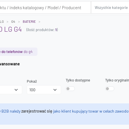
LG
G4
BATERIE
O LG G4
(ilość produktów:
1
)
 do telefonów
do g4
iwanie zaawansowane
Tylko dostępne
Tylko oryginal
Pokaż
y B2B należy
zarejestrować się
jako klient kupujący towar w celach zawodo