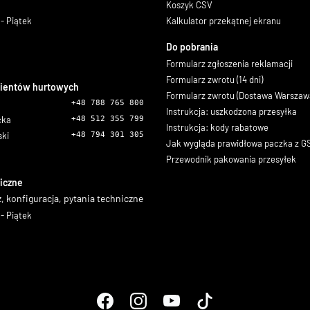
Koszyk CSV
- Piątek
Kalkulator przekątnej ekranu
Do pobrania
Formularz zgłoszenia reklamacji
Formularz zwrotu (14 dni)
lientów hurtowych
Formularz zwrotu (Dostawa Warszaw
+48 788 765 800
Instrukcja: uszkodzona przesyłka
icka
+48 512 355 799
Instrukcja: kody rabatowe
ski
+48 794 301 305
Jak wygląda prawidłowa paczka z 
Przewodnik pakowania przesyłek
iczne
, konfiguracja, pytania techniczne
- Piątek