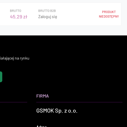
BRUTTO
BRUTTO B2B
PRODUKT
45.29 zł
Zaloguj się
NIEDOSTĘPNY
ałającej na rynku
FIRMA
GSMOK Sp. z o.o.