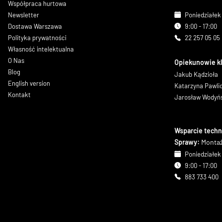
Współpraca hurtowa
Newsletter
Poniedziałek 
Dostawa Warszawa
9:00 - 17:00
Polityka prywatności
22 257 05 05
Własność intelektualna
O Nas
Opiekunowie k
Blog
Jakub Kądzioła
English version
Katarzyna Pawl
Kontakt
Jarosław Wodyń
Wsparcie techn
Sprawy:
Montaż
Poniedziałek 
9:00 - 17:00
883 733 400