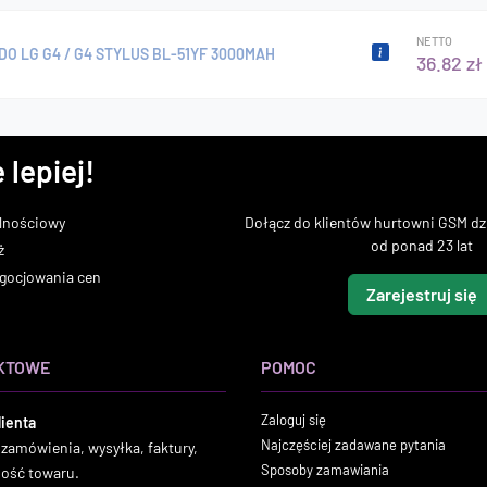
NETTO
DO LG G4 / G4 STYLUS BL-51YF 3000MAH
36.82 zł
 lepiej!
lnościowy
Dołącz do klientów hurtowni GSM dzi
od ponad 23 lat
ż
gocjowania cen
Zarejestruj się
KTOWE
POMOC
Zaloguj się
lienta
Najczęściej zadawane pytania
 zamówienia, wysyłka, faktury,
Sposoby zamawiania
ność towaru.