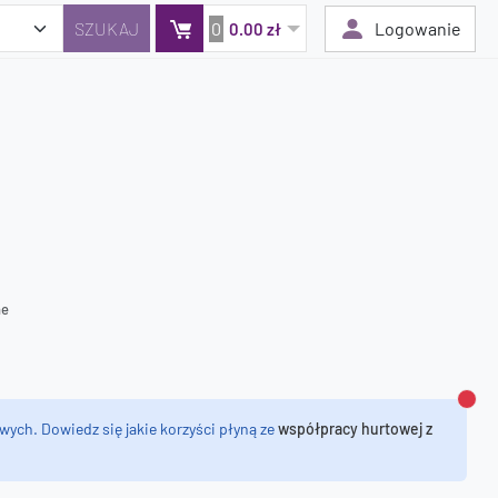
0
Logowanie
0.00 zł
Twój koszyk jest pusty
Dodaj produkty, aby kontynuować.
0 zł
0 zł
ne
Zamk
wych. Dowiedz się jakie korzyści płyną ze
współpracy hurtowej z