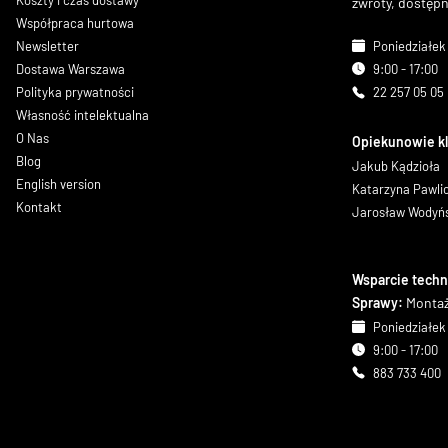
Koszty i czas dostawy
zwroty, dostęp
Współpraca hurtowa
Newsletter
Poniedziałek 
Dostawa Warszawa
9:00 - 17:00
Polityka prywatności
22 257 05 05
Własność intelektualna
O Nas
Opiekunowie k
Blog
Jakub Kądzioła
English version
Katarzyna Pawl
Kontakt
Jarosław Wodyń
Wsparcie techn
Sprawy:
Montaż
Poniedziałek 
9:00 - 17:00
883 733 400