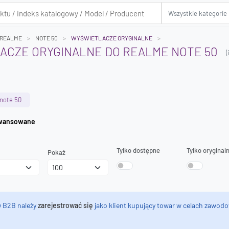
REALME
NOTE 50
WYŚWIETLACZE ORYGINALNE
ACZE ORYGINALNE DO REALME NOTE 50
(
note 50
iwanie zaawansowane
Tylko dostępne
Tylko oryginal
Pokaż
y B2B należy
zarejestrować się
jako klient kupujący towar w celach zawodo