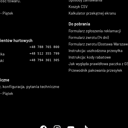
Sposoby zamawiania
ność towaru.
Koszyk CSV
- Piątek
Kalkulator przekątnej ekranu
Do pobrania
Formularz zgłoszenia reklamacji
Formularz zwrotu (14 dni)
lientów hurtowych
Formularz zwrotu (Dostawa Warszaw
+48 788 765 800
Instrukcja: uszkodzona przesyłka
icka
+48 512 355 799
Instrukcja: kody rabatowe
ski
+48 794 301 305
Jak wygląda prawidłowa paczka z 
Przewodnik pakowania przesyłek
iczne
, konfiguracja, pytania techniczne
- Piątek