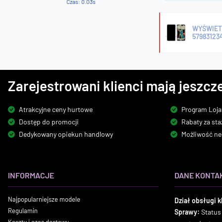
Czas: 0.03s
WYŚWIET
57983123
Zarejestrowani klienci mają jeszcze
Atrakcyjne ceny hurtowe
Program Loja
Dostęp do promocji
Rabaty za sta
Dedykowany opiekun handlowy
Możliwość ne
INFORMACJE
DANE KONTA
Najpopularniejsze modele
Dział obsługi k
Regulamin
Sprawy:
Status