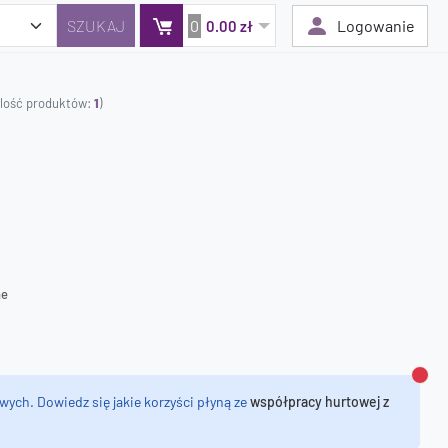
0
Logowanie
0.00 zł
ilość produktów:
1
)
Twój koszyk jest pusty
Dodaj produkty, aby kontynuować.
0 zł
0 zł
ne
Zamk
wych. Dowiedz się jakie korzyści płyną ze
współpracy hurtowej z