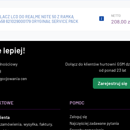
NETTO
LACZ LCD DO REALME NOTE 50 Z RAMKĄ
208.00 z
458 621029000179 ORYGINAŁ SERVICE PACK
 lepiej!
lnościowy
Dołącz do klientów hurtowni GSM dzi
od ponad 23 lat
ż
gocjowania cen
Zarejestruj się
KTOWE
POMOC
Zaloguj się
lienta
Najczęściej zadawane pytania
 zamówienia, wysyłka, faktury,