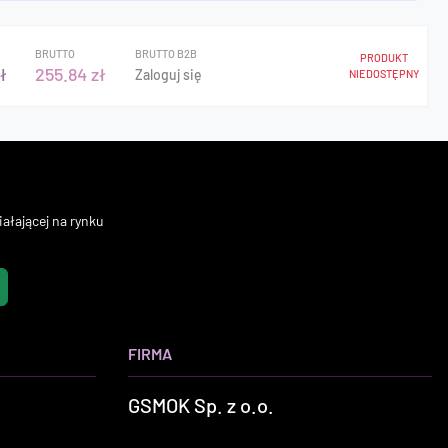
BRUTTO
BRUTTO B2B
PRODUKT
ł
255.84 zł
Zaloguj się
NIEDOSTĘPNY
ałającej na rynku
FIRMA
GSMOK Sp. z o.o.