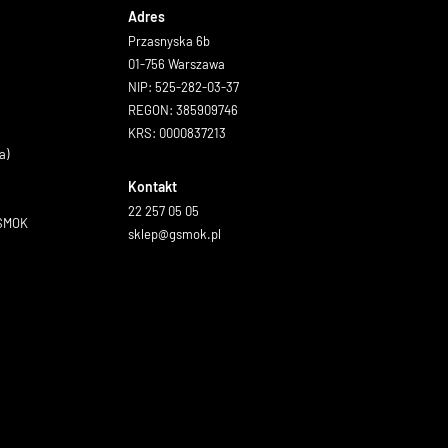
Adres
Przasnyska 6b
01-756 Warszawa
NIP: 525-282-03-37
REGON: 385909746
KRS: 0000837213
a)
Kontakt
22 257 05 05
GSMOK
sklep@gsmok.pl