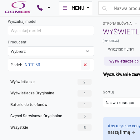
MENU
Wyszukaj model
STRONA GŁÓWNA
WYŚWIETL
(RMX3834)
Producent
WYCZYŚĆ FILTRY
wyświetlacze
do 
Model:
NOTE 50
✕
Wyszuk
Wyświetlacze
2
Sortuj
Wyświetlacze Oryginalne
1
Baterie do telefonów
1
Części Serwisowe Oryginalne
3
Aby uzyskać cen
Wszystkie
5
naszą firmą