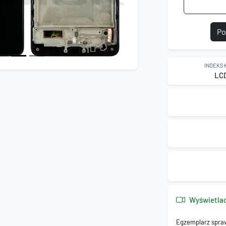
Po
INDEKS
LC
Wyświetla
Egzemplarz spra