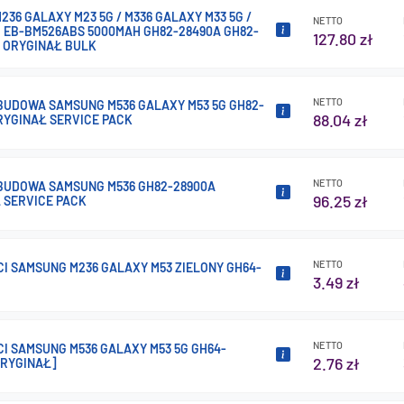
36 GALAXY M23 5G / M336 GALAXY M33 5G /
NETTO
G EB-BM526ABS 5000MAH GH82-28490A GH82-
127.80 zł
A ORYGINAŁ BULK
NETTO
OBUDOWA SAMSUNG M536 GALAXY M53 5G GH82-
88.04 zł
RYGINAŁ SERVICE PACK
NETTO
OBUDOWA SAMSUNG M536 GH82-28900A
96.25 zł
Ł SERVICE PACK
NETTO
I SAMSUNG M236 GALAXY M53 ZIELONY GH64-
3.49 zł
NETTO
I SAMSUNG M536 GALAXY M53 5G GH64-
2.76 zł
ORYGINAŁ]