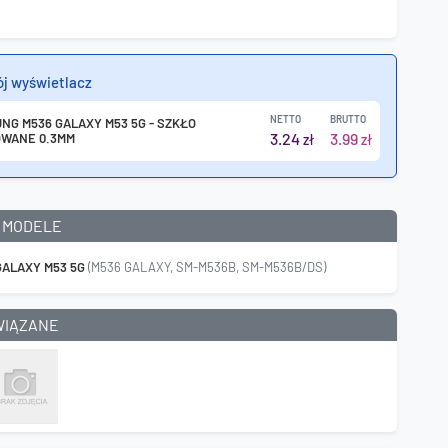
ój wyświetlacz
NETTO
BRUTTO
NG M536 GALAXY M53 5G - SZKŁO
3.24
3.99
WANE 0.3MM
zł
zł
 MODELE
GALAXY M53 5G
(M536 GALAXY, SM-M536B, SM-M536B/DS)
WIĄZANE