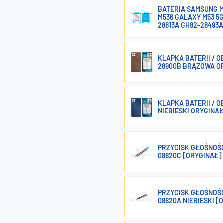
BATERIA SAMSUNG M2
M536 GALAXY M53 5
28813A GH82-28493
KLAPKA BATERII / 
28900B BRĄZOWA O
KLAPKA BATERII / 
NIEBIESKI ORYGINA
PRZYCISK GŁOŚNOŚC
08820C [ORYGINAŁ]
PRZYCISK GŁOŚNOŚC
08820A NIEBIESKI [