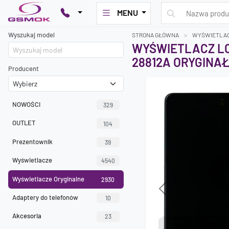
MENU
Wyszukaj model
STRONA GŁÓWNA
WYŚWIETLAC
WYŚWIETLACZ LC
28812A ORYGINAŁ
Producent
NOWOŚCI
329
OUTLET
104
Prezentownik
39
Wyświetlacze
4540
Wyświetlacze Oryginalne
2930
Previous
Adaptery do telefonów
10
Akcesoria
23