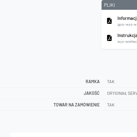
PLIKI
Informacj
gpsr-wys-wi
Instrukcj
wys-wietlac
RAMKA
TAK
JAKOŚĆ
ORYGINAŁ SER
TOWAR NA ZAMÓWIENIE
TAK