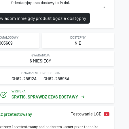
Orientacyjny czas dostawy to 14 dni.
wiadom mnie gdy produkt będzie dostępny
 KATALOGOWY
DOSTĘPNY
D05609
NIE
GWARANCJA
6 MIESIĘCY
OZNACZENIE PRODUCENTA
GH82-28812A
GH82-28895A
WYSYŁKA
GRATIS. SPRAWDŹ CZAS DOSTAWY
Testowanie LCD
cz przetestowany
wdzony i przetestowany pod nadzorem kamer przez technika