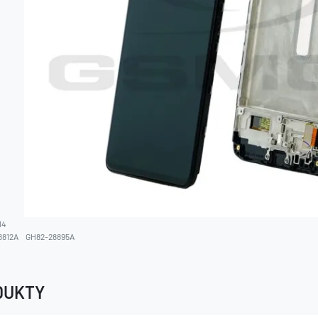
14
8812A
GH82-28895A
DUKTY