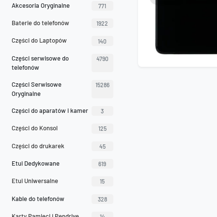
Akcesoria Oryginalne
771
Baterie do telefonów
1922
Części do Laptopów
140
Części serwisowe do
4790
telefonów
Części Serwisowe
15286
Oryginalne
Części do aparatów i kamer
3
Części do Konsol
125
Części do drukarek
45
Etui Dedykowane
619
Etui Uniwersalne
15
Kable do telefonów
328
Karty Pamięci i Pendrive
14