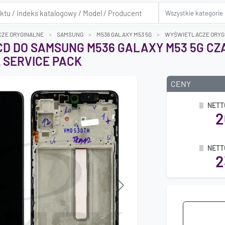
ZE ORYGINALNE
SAMSUNG
M536 GALAXY M53 5G
WYŚWIETLACZE ORYGI
D DO SAMSUNG M536 GALAXY M53 5G CZ
 SERVICE PACK
CENY
NETT
2
NETT
2
Next