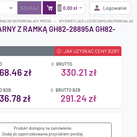
0
Logowanie
0.00 zł
NALNE DO M536 GALAXY M53 5G
WYŚWIETLACZ LCD DO SAMSUNG M536 GALAXY M5
ARNY Z RAMKĄ GH82-28895A GH82-
Twój koszyk jest pusty
Dodaj produkty, aby kontynuować.
JAK UZYSKAĆ CENY B2B?
O
BRUTTO
0 zł
68.46 zł
330.21 zł
0 zł
O B2B
BRUTTO B2B
36.78 zł
291.24 zł
Produkt dostępny na zamówienie.
Dodaj do zapotrzebowania przyciskiem poniżej.