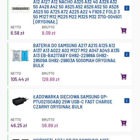
A12 A127 A12 NACHO A325 A32 4G A326 A32
5G A426 A42 5G A525 A52 A526 A52 5G A528
A52S 5G A725 A72 A225 A22 4 F926 Z FOLD 3
5G M127 M12 M225 M22 M325 M32 3710-004501
[ORYGINAŁ]
NETTO
BRUTTO
6.58 zł
8.09 zł
BATERIA DO SAMSUNG A217 A21S A125 A12
A137 A13 A022 A02 M127 M12 A047 A04S A135
A13 EB-BA217ABY GH82-22989A GH82-
28509A GH82-29803A 5000MAH ORYGINAŁ
BULK
NETTO
BRUTTO
105.44 zł
129.69 zł
ŁADOWARKA SIECIOWA SAMSUNG GP-
PTU021SOABQ 25W USB-C FAST CHARGE
CZARNY ORYGINAŁ BULK
NETTO
BRUTTO
46.25 zł
56.89 zł