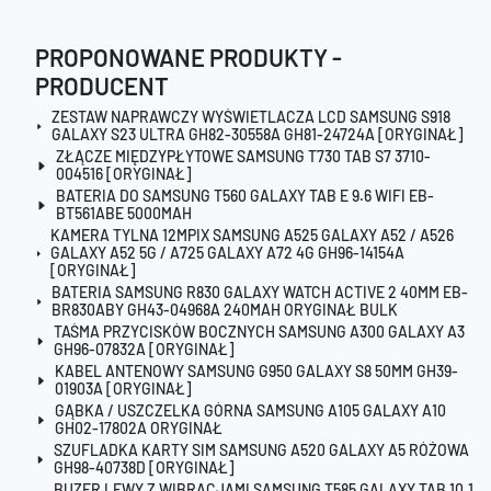
PROPONOWANE PRODUKTY -
PRODUCENT
ZESTAW NAPRAWCZY WYŚWIETLACZA LCD SAMSUNG S918
GALAXY S23 ULTRA GH82-30558A GH81-24724A [ORYGINAŁ]
ZŁĄCZE MIĘDZYPŁYTOWE SAMSUNG T730 TAB S7 3710-
004516 [ORYGINAŁ]
BATERIA DO SAMSUNG T560 GALAXY TAB E 9.6 WIFI EB-
BT561ABE 5000MAH
KAMERA TYLNA 12MPIX SAMSUNG A525 GALAXY A52 / A526
GALAXY A52 5G / A725 GALAXY A72 4G GH96-14154A
[ORYGINAŁ]
BATERIA SAMSUNG R830 GALAXY WATCH ACTIVE 2 40MM EB-
BR830ABY GH43-04968A 240MAH ORYGINAŁ BULK
TAŚMA PRZYCISKÓW BOCZNYCH SAMSUNG A300 GALAXY A3
GH96-07832A [ORYGINAŁ]
KABEL ANTENOWY SAMSUNG G950 GALAXY S8 50MM GH39-
01903A [ORYGINAŁ]
GĄBKA / USZCZELKA GÓRNA SAMSUNG A105 GALAXY A10
GH02-17802A ORYGINAŁ
SZUFLADKA KARTY SIM SAMSUNG A520 GALAXY A5 RÓŻOWA
GH98-40738D [ORYGINAŁ]
BUZER LEWY Z WIBRACJAMI SAMSUNG T585 GALAXY TAB 10.1