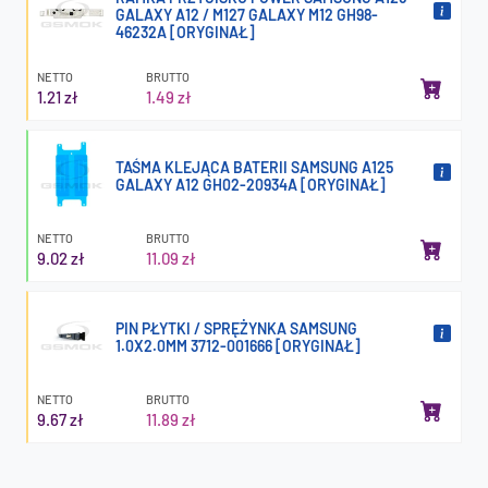
GALAXY A12 / M127 GALAXY M12 GH98-
46232A [ORYGINAŁ]
NETTO
BRUTTO
1.21 zł
1.49 zł
TAŚMA KLEJĄCA BATERII SAMSUNG A125
GALAXY A12 GH02-20934A [ORYGINAŁ]
NETTO
BRUTTO
9.02 zł
11.09 zł
PIN PŁYTKI / SPRĘŻYNKA SAMSUNG
1.0X2.0MM 3712-001666 [ORYGINAŁ]
NETTO
BRUTTO
9.67 zł
11.89 zł