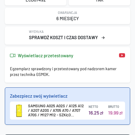
GWARANCJA
6 MIESIĘCY
WYSYŁKA
SPRAWDŹ KOSZT I CZAS DOSTAWY
Wyświetlacz przetestowany
Egzemplarz sprawdzony i przetestowany pod nadzorem kamer
przez technika GSMOK.
Zabezpiecz swój wyświetlacz
SAMSUNG A025 A02S / A125 A12
NETTO
BRUTTO
/ A207 A20S / A705 A70 / A707
16.25
19.99
zł
zł
A70S / M127 M12 - SZKŁO
HARTOWANE 0.3MM 5D CZARNE