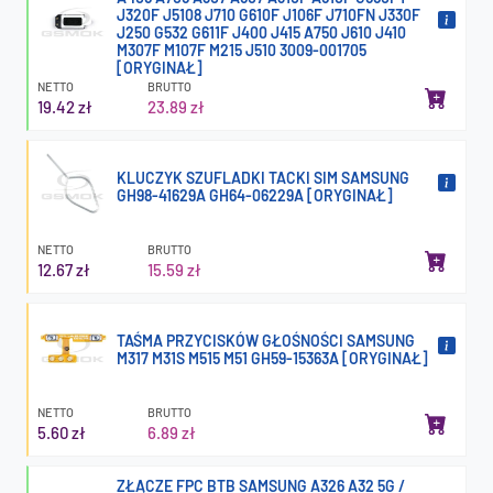
J320F J5108 J710 G610F J106F J710FN J330F
J250 G532 G611F J400 J415 A750 J610 J410
M307F M107F M215 J510 3009-001705
[ORYGINAŁ]
NETTO
BRUTTO
19.42 zł
23.89 zł
KLUCZYK SZUFLADKI TACKI SIM SAMSUNG
GH98-41629A GH64-06229A [ORYGINAŁ]
NETTO
BRUTTO
12.67 zł
15.59 zł
TAŚMA PRZYCISKÓW GŁOŚNOŚCI SAMSUNG
M317 M31S M515 M51 GH59-15363A [ORYGINAŁ]
NETTO
BRUTTO
5.60 zł
6.89 zł
ZŁĄCZE FPC BTB SAMSUNG A326 A32 5G /