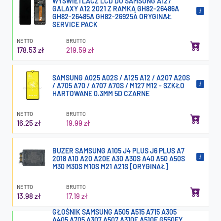
WYŚWIETLACZ LCD DO SAMSUNG A127
GALAXY A12 2021 Z RAMKĄ GH82-26486A
GH82-26485A GH82-26925A ORYGINAŁ
SERVICE PACK
NETTO
BRUTTO
178.53 zł
219.59 zł
SAMSUNG A025 A02S / A125 A12 / A207 A20S
/ A705 A70 / A707 A70S / M127 M12 - SZKŁO
HARTOWANE 0.3MM 5D CZARNE
NETTO
BRUTTO
16.25 zł
19.99 zł
BUZER SAMSUNG A105 J4 PLUS J6 PLUS A7
2018 A10 A20 A20E A30 A30S A40 A50 A50S
M30 M30S M10S M21 A21S [ORYGINAŁ]
NETTO
BRUTTO
13.98 zł
17.19 zł
GŁOŚNIK SAMSUNG A505 A515 A715 A305
A405 A705 A307 A507 A310F A510F G550FY