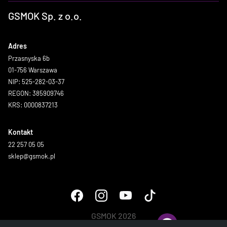
GSMOK Sp. z o.o.
Adres
Przasnyska 6b
01-756 Warszawa
NIP: 525-282-03-37
REGON: 385909746
KRS: 0000837213
Kontakt
22 257 05 05
sklep@gsmok.pl
GSMOK 2026