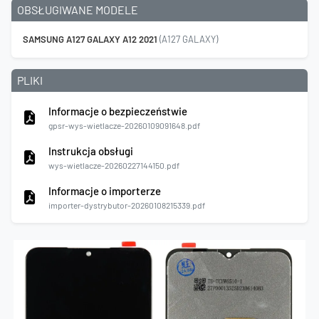
OBSŁUGIWANE MODELE
SAMSUNG A127 GALAXY A12 2021
(A127 GALAXY)
PLIKI
Informacje o bezpieczeństwie
gpsr-wys-wietlacze-20260109091648.pdf
Instrukcja obsługi
wys-wietlacze-20260227144150.pdf
Informacje o importerze
importer-dystrybutor-20260108215339.pdf