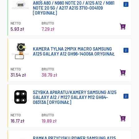
A805 A80 / N980 NOTE 20 / A125 A12 / N981
NOTE 20 5G / A217 A21S 3710-004109
[ORYGINAŁ]
NETTO
BRUTTO
5.93 zł
7.29 zł
KAMERA TYLNA 2MPIX MACRO SAMSUNG
A125 GALAXY A12 GH96-14006A ORYGINAŁ
NETTO
BRUTTO
31.54 zł
38.79 zł
SZYBKA APARATU/KAMERY SAMSUNG A125
GALAXY A12 / M127 GALAXY M12 GH64-
08313A [ORYGINAŁ]
NETTO
BRUTTO
16.17 zł
19.89 zł
RAMKA PRZYCISKU POWER SAMSUNG A125