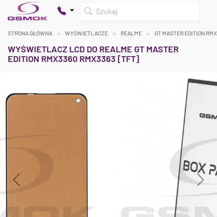
Szukaj
STRONA GŁÓWNA
WYŚWIETLACZE
REALME
GT MASTER EDITION RM
WYŚWIETLACZ LCD DO REALME GT MASTER
EDITION RMX3360 RMX3363 [TFT]
Twój koszyk jest pusty
Dodaj produkty, aby kontynuować.
0 zł
0 zł
Previous
Next