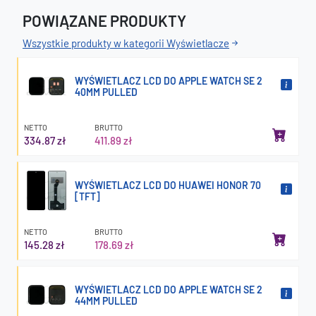
POWIĄZANE PRODUKTY
Wszystkie produkty w kategorii Wyświetlacze
WYŚWIETLACZ LCD DO APPLE WATCH SE 2
40MM PULLED
NETTO
BRUTTO
334.87 zł
411.89 zł
WYŚWIETLACZ LCD DO HUAWEI HONOR 70
[TFT]
NETTO
BRUTTO
145.28 zł
178.69 zł
WYŚWIETLACZ LCD DO APPLE WATCH SE 2
44MM PULLED