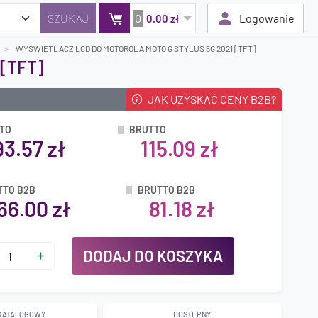
0
Logowanie
0.00 zł
WYŚWIETLACZ LCD DO MOTOROLA MOTO G STYLUS 5G 2021 [TFT]
[TFT]
JAK UZYSKAĆ CENY B2B?
Twój koszyk jest pusty
Dodaj produkty, aby kontynuować.
TO
BRUTTO
93.57 zł
115.09 zł
0 zł
0 zł
TTO B2B
BRUTTO B2B
66.00 zł
81.18 zł
DODAJ DO KOSZYKA
 KATALOGOWY
DOSTĘPNY