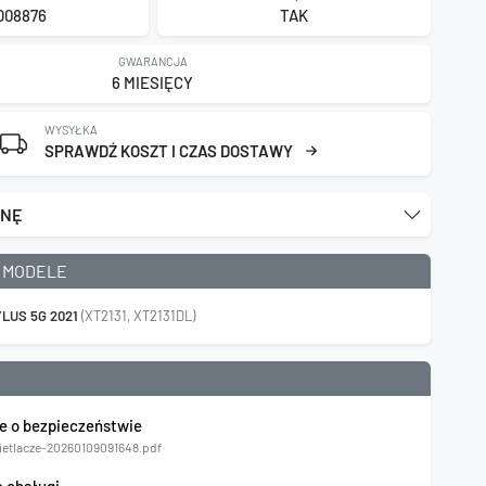
D08876
TAK
GWARANCJA
6 MIESIĘCY
WYSYŁKA
SPRAWDŹ KOSZT I CZAS DOSTAWY
ENĘ
 MODELE
LUS 5G 2021
(XT2131, XT2131DL)
e o bezpieczeństwie
etlacze-20260109091648.pdf