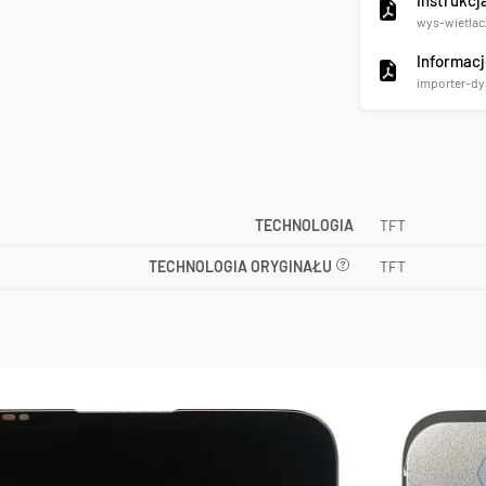
Instrukcj
wys-wietlac
Informacj
importer-dy
TECHNOLOGIA
TFT
TECHNOLOGIA ORYGINAŁU
TFT