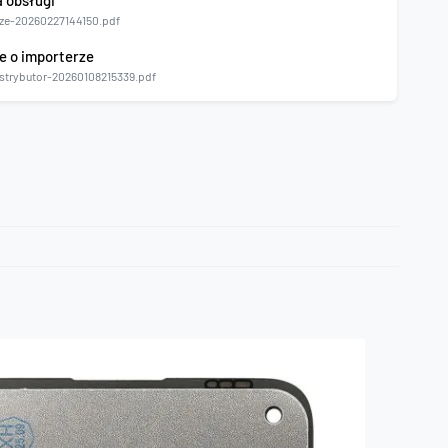
a obsługi
ze-20260227144150.pdf
e o importerze
strybutor-20260108215339.pdf