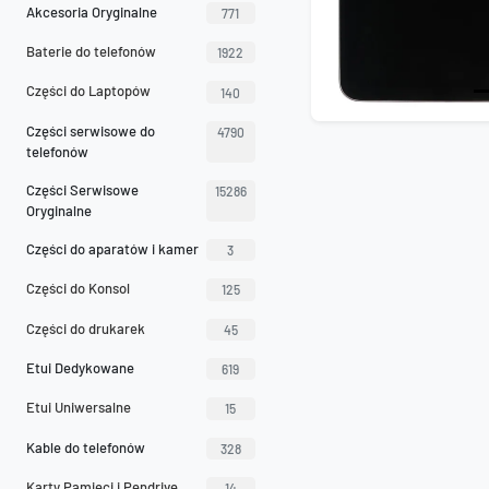
Akcesoria Oryginalne
771
Baterie do telefonów
1922
Części do Laptopów
140
Części serwisowe do
4790
telefonów
Części Serwisowe
15286
Oryginalne
Części do aparatów i kamer
3
Części do Konsol
125
Części do drukarek
45
Etui Dedykowane
619
Etui Uniwersalne
15
Kable do telefonów
328
Karty Pamięci i Pendrive
14