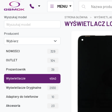
MENU
Wyszukaj model
STRONA GŁÓWNA
WYŚWIETLA
WYŚWIETLACZ LC
Producent
NOWOŚCI
329
OUTLET
104
Prezentownik
39
Wyświetlacze
4540
Wyświetlacze Oryginalne
Previous
2930
Adaptery do telefonów
10
Akcesoria
23