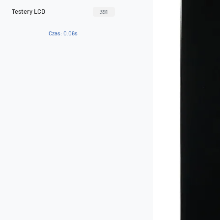
Testery LCD
391
Czas: 0.06s