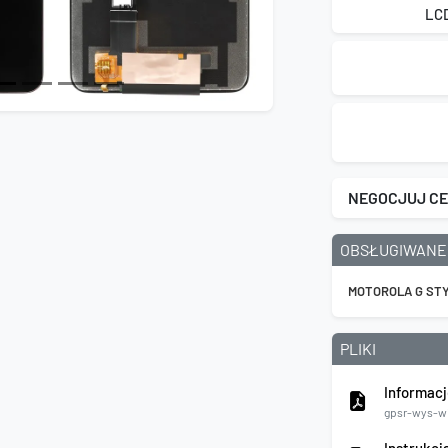
LC
NEGOCJUJ C
OBSŁUGIWANE
MOTOROLA G STY
PLIKI
Informacj
gpsr-wys-wi