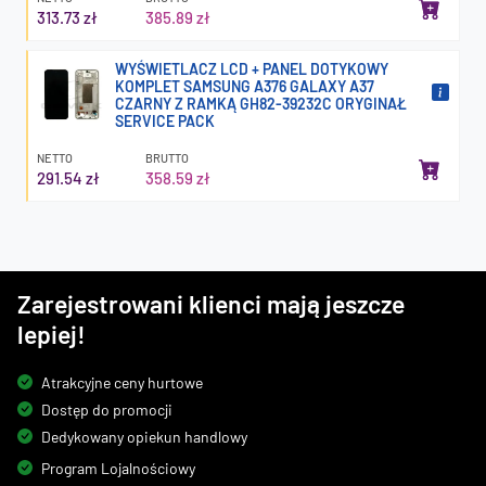
313.73 zł
385.89 zł
WYŚWIETLACZ LCD + PANEL DOTYKOWY
KOMPLET SAMSUNG A376 GALAXY A37
CZARNY Z RAMKĄ GH82-39232C ORYGINAŁ
SERVICE PACK
NETTO
BRUTTO
291.54 zł
358.59 zł
Zarejestrowani klienci mają jeszcze
lepiej!
Atrakcyjne ceny hurtowe
Dostęp do promocji
Dedykowany opiekun handlowy
Program Lojalnościowy