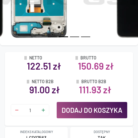
NETTO
BRUTTO
122.51 zł
150.69 zł
NETTO B2B
BRUTTO B2B
91.00 zł
111.93 zł
DODAJ DO KOSZYKA
INDEKS KATALOGOWY
DOSTĘPNY
LCD07563
TAK