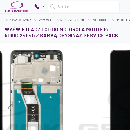
Szukaj
STRONA GŁÓWNA
WYŚWIETLACZE ORYGINALNE
MOTOROLA
MOTO E1
WYŚWIETLACZ LCD DO MOTOROLA MOTO E14
5D68C24645 Z RAMKĄ ORYGINAŁ SERVICE PACK
Twój koszyk jest pusty
Dodaj produkty, aby kontynuować.
0 zł
0 zł
Previous
Next