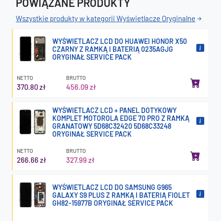
POWIĄZANE PRODUKTY
Wszystkie produkty w kategorii Wyświetlacze Oryginalne
WYŚWIETLACZ LCD DO HUAWEI HONOR X50
CZARNY Z RAMKĄ I BATERIĄ 0235AGJG
ORYGINAŁ SERVICE PACK
NETTO
BRUTTO
370.80 zł
456.09 zł
WYŚWIETLACZ LCD + PANEL DOTYKOWY
KOMPLET MOTOROLA EDGE 70 PRO Z RAMKĄ
GRANATOWY 5D68C32420 5D68C33248
ORYGINAŁ SERVICE PACK
NETTO
BRUTTO
266.66 zł
327.99 zł
WYŚWIETLACZ LCD DO SAMSUNG G965
GALAXY S9 PLUS Z RAMKĄ I BATERIĄ FIOLET
GH82-15977B ORYGINAŁ SERVICE PACK