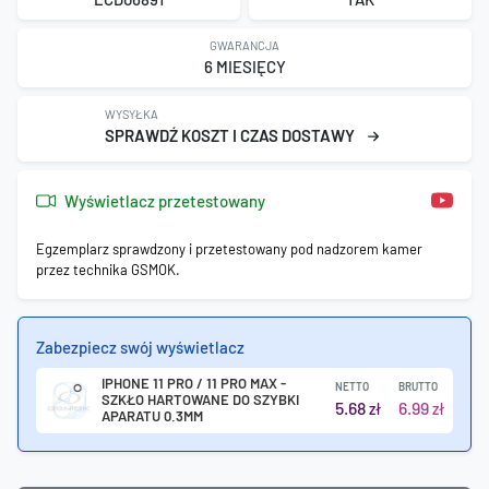
GWARANCJA
6 MIESIĘCY
WYSYŁKA
SPRAWDŹ KOSZT I CZAS DOSTAWY
Wyświetlacz przetestowany
Egzemplarz sprawdzony i przetestowany pod nadzorem kamer
przez technika GSMOK.
Zabezpiecz swój wyświetlacz
IPHONE 11 PRO / 11 PRO MAX -
NETTO
BRUTTO
SZKŁO HARTOWANE DO SZYBKI
5.68
6.99
zł
zł
APARATU 0.3MM