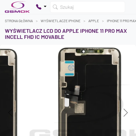
Szukaj
STRONA GŁÓWNA
WYŚWIETLACZE IPHONE
APPLE
IPHONE 11 PRO MA
WYŚWIETLACZ LCD DO APPLE IPHONE 11 PRO MAX
INCELL FHD IC MOVABLE
Twój koszyk jest pusty
Dodaj produkty, aby kontynuować.
0 zł
0 zł
Previous
Next