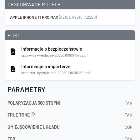
OBSŁUGIWANE MODELE
APPLE IPHONE 11 PRO MAX
(A2161, A2218, A2220)
PLIKI
Informacje o bezpieczeństwie
gpsr-wys-wietlacze-20260109091648.pdf
Informacje o importerze
importer-dystrybutor-20260108215339.pdf
PARAMETRY
POLARYZACJA 360 STOPNI
TAK
TRUE TONE
TAK
UMIEJSCOWIENIE UKŁADU
COF
ESR
TAK