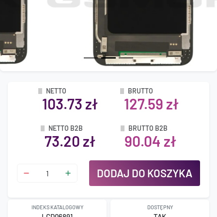
NETTO
BRUTTO
103.73 zł
127.59 zł
NETTO B2B
BRUTTO B2B
73.20 zł
90.04 zł
DODAJ DO KOSZYKA
INDEKS KATALOGOWY
DOSTĘPNY
LCD06891
TAK