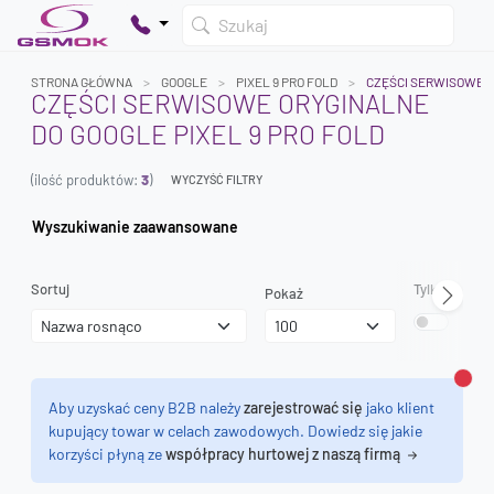
Szukaj
STRONA GŁÓWNA
GOOGLE
PIXEL 9 PRO FOLD
CZĘŚCI SERWISOWE 
CZĘŚCI SERWISOWE ORYGINALNE
DO GOOGLE PIXEL 9 PRO FOLD
Twój koszyk jest pusty
(ilość produktów:
3
)
Dodaj produkty, aby kontynuować.
WYCZYŚĆ FILTRY
Wyszukiwanie zaawansowane
0 zł
0 zł
Sortuj
Tylko dostęp
Pokaż
Zamk
Aby uzyskać ceny B2B należy
zarejestrować się
jako klient
kupujący towar w celach zawodowych. Dowiedz się jakie
korzyści płyną ze
współpracy hurtowej z naszą firmą